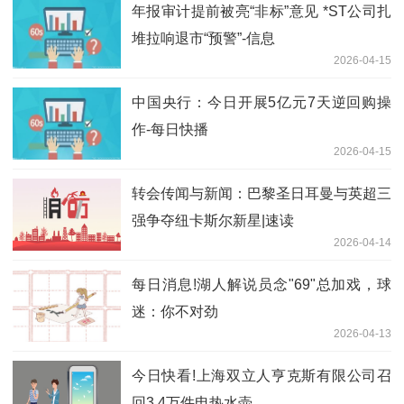
年报审计提前被亮“非标”意见 *ST公司扎
堆拉响退市“预警”-信息
2026-04-15
中国央行：今日开展5亿元7天逆回购操
作-每日快播
2026-04-15
转会传闻与新闻：巴黎圣日耳曼与英超三
强争夺纽卡斯尔新星|速读
2026-04-14
每日消息!湖人解说员念"69"总加戏，球
迷：你不对劲
2026-04-13
今日快看!上海双立人亨克斯有限公司召
回3.4万件电热水壶