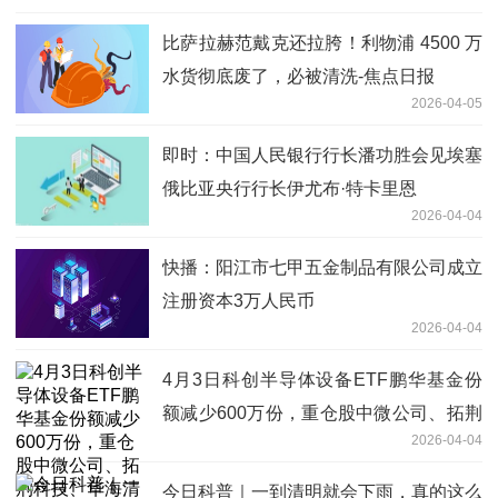
比萨拉赫范戴克还拉胯！利物浦 4500 万
水货彻底废了，必被清洗-焦点日报
2026-04-05
即时：中国人民银行行长潘功胜会见埃塞
俄比亚央行行长伊尤布·特卡里恩
2026-04-04
快播：阳江市七甲五金制品有限公司成立
注册资本3万人民币
2026-04-04
4月3日科创半导体设备ETF鹏华基金份
额减少600万份，重仓股中微公司、拓荆
2026-04-04
科技、华海清科
今日科普｜一到清明就会下雨，真的这么