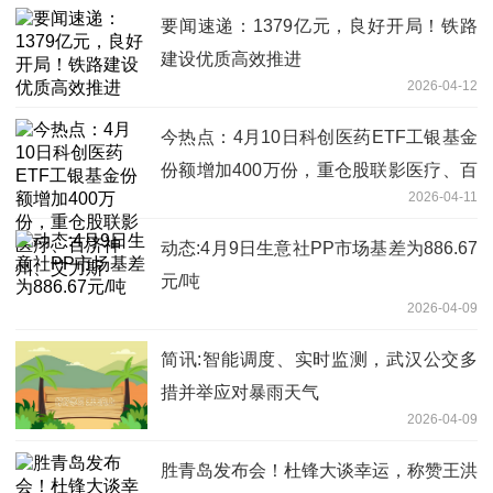
要闻速递：1379亿元，良好开局！铁路
建设优质高效推进
2026-04-12
今热点：4月10日科创医药ETF工银基金
份额增加400万份，重仓股联影医疗、百
2026-04-11
济神州、艾力斯
动态:4月9日生意社PP市场基差为886.67
元/吨
2026-04-09
简讯:智能调度、实时监测，武汉公交多
措并举应对暴雨天气
2026-04-09
胜青岛发布会！杜锋大谈幸运，称赞王洪