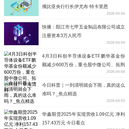
俄比亚央行行长伊尤布·特卡里恩
2026-04-04
快播：阳江市七甲五金制品有限公司成立
注册资本3万人民币
2026-04-04
4月3日科创半导体设备ETF鹏华基金份
额减少600万份，重仓股中微公司、拓荆
2026-04-04
科技、华海清科
今日科普｜一到清明就会下雨，真的这么
准吗？_焦点精选
2026-04-03
华鑫期货2025年实现营收1.09亿元 净利
157.43万元 今日看点