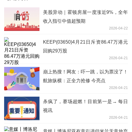
美股异动｜霍顿房屋一度涨近9%，全年
收入指引中值超预期
2026-04-22
KEEP(03650)4月21日斥资86.47万港元
回购29万股
2026-04-21
崩上热搜！网友：吓一跳，以为票没了！
航旅纵横：正全力抢修 今亮点
2026-04-21
杀疯了，赛场超燃！目前第一是→ 每日
视讯
2026-04-21
意媒丨博洛尼亚有意引进但米兰无意放弃