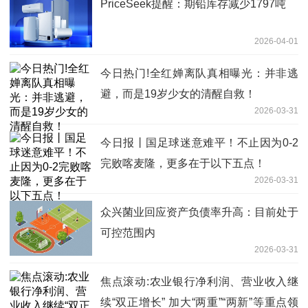
PriceSeek提醒：期铅库存减少1797吨
2026-04-01
今日热门!全红婵离队真相曝光：并非逃
避，而是19岁少女的清醒自救！
2026-03-31
今日报丨国足球迷意难平！不止因为0-2
完败喀麦隆，更多在于以下五点！
2026-03-31
众兴菌业回应资产负债率升高：目前处于
可控范围内
2026-03-31
焦点滚动:农业银行净利润、营业收入继
续“双正增长” 加大“两重”“两新”等重点领