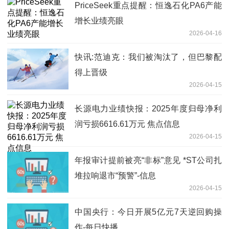
PriceSeek重点提醒：恒逸石化PA6产能
增长业绩亮眼
2026-04-16
快讯:​范迪克：我们被淘汰了，但巴黎配
得上晋级
2026-04-15
长源电力业绩快报：2025年度归母净利
润亏损6616.61万元 焦点信息
2026-04-15
年报审计提前被亮“非标”意见 *ST公司扎
堆拉响退市“预警”-信息
2026-04-15
中国央行：今日开展5亿元7天逆回购操
作-每日快播