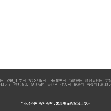
荷网
资讯_时尚网
互联快报网
中国商界网
新商报网
环球周刊网
万
项目大全
整形资讯
整形新闻
美丽网
佳人网
税法网
法务网
法律服
产业经济网
版权所有，未经书面授权禁止使用