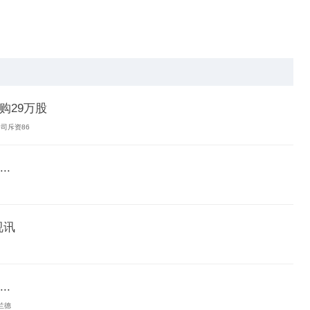
回购29万股
公司斥资86
.
视讯
.
兰德