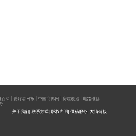
能百科
爱好者日报
中国商界网
房屋改造
电路维修
务
关于我们| 联系方式| 版权声明| 供稿服务| 友情链接