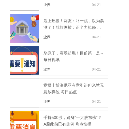
业界
04-21
崩上热搜！网友：吓一跳，以为票
没了！航旅纵横：正全力抢修 今
亮点
业界
04-21
杀疯了，赛场超燃！目前第一是→
每日视讯
业界
04-21
意媒丨博洛尼亚有意引进但米兰无
意放弃他 每日热点
业界
04-21
手持500股，跻身“十大股东榜”？
A股此前已有先例 焦点快播