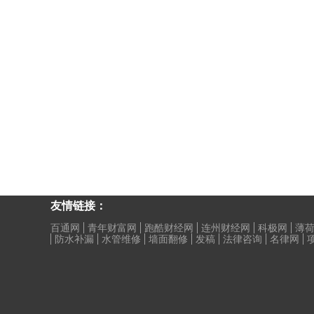
友情链接：
百通网
青年财富网
跑酷财经网
连州财经网
科极网
薄
防水补漏
水管维修
墙面翻修
发稿
法律咨询
名律网