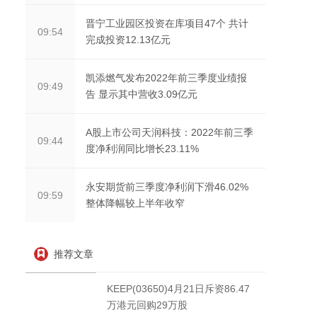
晋宁工业园区投资在库项目47个 共计
09:54
完成投资12.13亿元
凯添燃气发布2022年前三季度业绩报
09:49
告 显示其中营收3.09亿元
A股上市公司天润科技：2022年前三季
09:44
度净利润同比增长23.11%
永安期货前三季度净利润下滑46.02%
09:59
整体降幅较上半年收窄
推荐文章
KEEP(03650)4月21日斥资86.47
万港元回购29万股