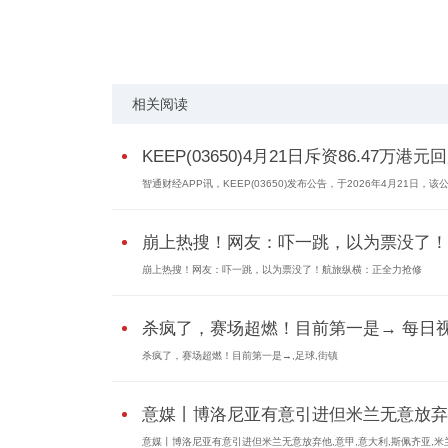
标签：
财经频道
财经资讯
相关阅读
KEEP(03650)4月21日斥资86.47万港元
智通财经APP讯，KEEP(03650)发布公告，于2026年4月21日，该
崩上热搜！网友：吓一跳，以为票没了！..
崩上热搜！网友：吓一跳，以为票没了！航旅纵横：正全力抢修
杀疯了，赛场超燃！目前第一是→ 每日
杀疯了，赛场超燃！目前第一是→,足球,街镇
意媒丨博洛尼亚有意引进但米兰无意放弃..
意媒丨博洛尼亚有意引进但米兰无意放弃他,意甲,意大利,斯佩齐亚,米