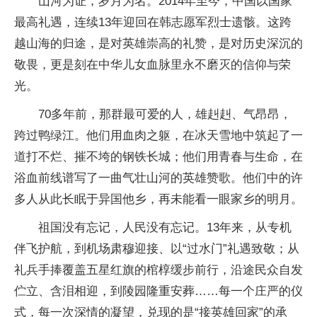
山河为证，岁月为名。2014年至今，中国以国家
最高礼遇，连续13年迎回在韩志愿军烈士遗骸。这跨
越山海的归途，是对英雄崇高的礼赞，是对历史深沉的
敬畏，更是刻在中华儿女血脉里永不磨灭的信仰与荣
光。
70多年前，那群最可爱的人，雄赳赳、气昂昂，
跨过鸭绿江。他们用血肉之躯，在冰天雪地中筑起了一
道打不烂、摧不垮的钢铁长城；他们用青春与生命，在
浴血前线谱写了一曲气壮山河的英雄赞歌。他们中的许
多人从此长眠于异国他乡，再未能看一眼家乡的明月。
祖国没有忘记，人民没有忘记。13年来，从专机
伴飞护航，到机场肃穆迎接、以“过水门”礼遇致敬；从
礼兵手捧覆盖五星红旗的棺椁缓步前行，沿途民众自发
伫立、含泪相迎，到陵园隆重安葬……每一个庄严的仪
式，每一次深情的凝望，兑现的是“接英雄回家”的承