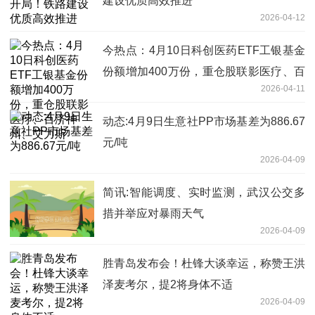
建设优质高效推进
2026-04-12
今热点：4月10日科创医药ETF工银基金
份额增加400万份，重仓股联影医疗、百
2026-04-11
济神州、艾力斯
动态:4月9日生意社PP市场基差为886.67
元/吨
2026-04-09
简讯:智能调度、实时监测，武汉公交多
措并举应对暴雨天气
2026-04-09
胜青岛发布会！杜锋大谈幸运，称赞王洪
泽麦考尔，提2将身体不适
2026-04-09