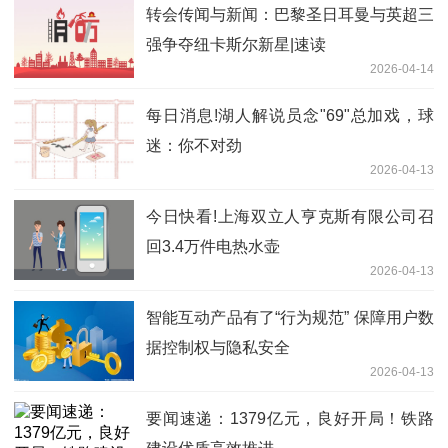
转会传闻与新闻：巴黎圣日耳曼与英超三
强争夺纽卡斯尔新星|速读
2026-04-14
每日消息!湖人解说员念"69"总加戏，球
迷：你不对劲
2026-04-13
今日快看!上海双立人亨克斯有限公司召
回3.4万件电热水壶
2026-04-13
智能互动产品有了“行为规范” 保障用户数
据控制权与隐私安全
2026-04-13
要闻速递：1379亿元，良好开局！铁路