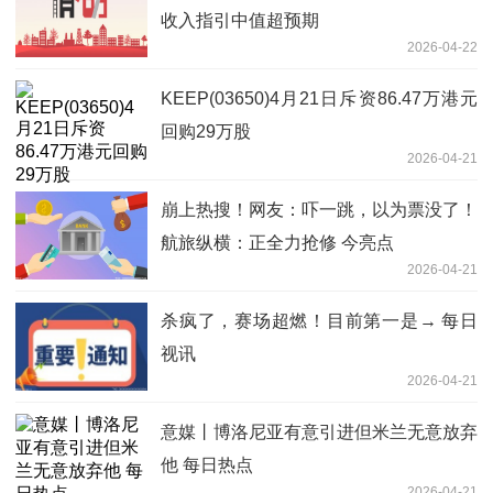
收入指引中值超预期
2026-04-22
KEEP(03650)4月21日斥资86.47万港元
回购29万股
2026-04-21
崩上热搜！网友：吓一跳，以为票没了！
航旅纵横：正全力抢修 今亮点
2026-04-21
杀疯了，赛场超燃！目前第一是→ 每日
视讯
2026-04-21
意媒丨博洛尼亚有意引进但米兰无意放弃
他 每日热点
2026-04-21