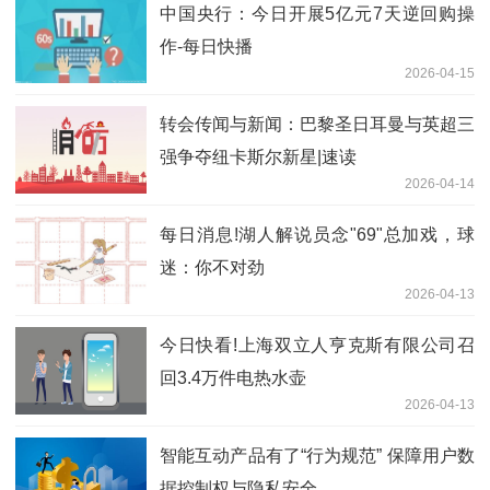
中国央行：今日开展5亿元7天逆回购操
作-每日快播
2026-04-15
转会传闻与新闻：巴黎圣日耳曼与英超三
强争夺纽卡斯尔新星|速读
2026-04-14
每日消息!湖人解说员念"69"总加戏，球
迷：你不对劲
2026-04-13
今日快看!上海双立人亨克斯有限公司召
回3.4万件电热水壶
2026-04-13
智能互动产品有了“行为规范” 保障用户数
据控制权与隐私安全