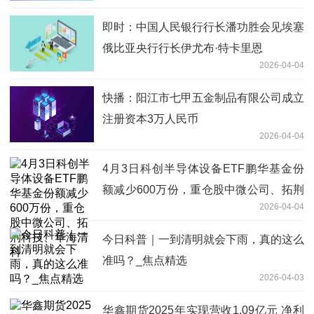
即时：中国人民银行行长潘功胜会见埃塞
俄比亚央行行长伊尤布·特卡里恩
2026-04-04
快播：阳江市七甲五金制品有限公司成立
注册资本3万人民币
2026-04-04
4月3日科创半导体设备ETF鹏华基金份
额减少600万份，重仓股中微公司、拓荆
2026-04-04
科技、华海清科
今日科普｜一到清明就会下雨，真的这么
准吗？_焦点精选
2026-04-03
华鑫期货2025年实现营收1.09亿元 净利