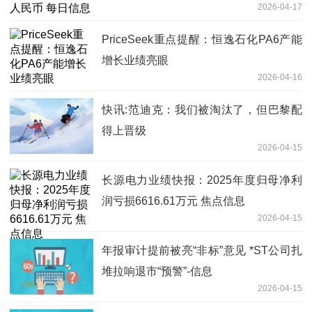
2026-04-17
PriceSeek重点提醒：恒逸石化PA6产能
增长业绩亮眼
2026-04-16
快讯:​范迪克：我们被淘汰了，但巴黎配
得上晋级
2026-04-15
长源电力业绩快报：2025年度归母净利
润亏损6616.61万元 焦点信息
2026-04-15
年报审计提前被亮“非标”意见 *ST公司扎
堆拉响退市“预警”-信息
2026-04-15