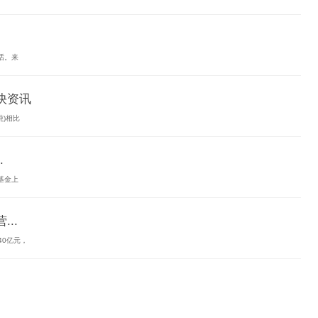
话。来
|快资讯
吨)相比
.
基金上
..
 40亿元，