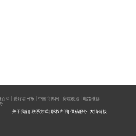
能百科
爱好者日报
中国商界网
房屋改造
电路维修
务
关于我们| 联系方式| 版权声明| 供稿服务| 友情链接