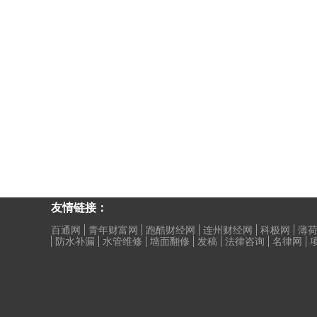
友情链接：
百通网
青年财富网
跑酷财经网
连州财经网
科极网
薄
防水补漏
水管维修
墙面翻修
发稿
法律咨询
名律网