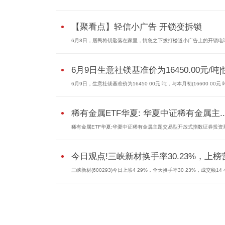
【聚看点】轻信小广告 开锁变拆锁
6月8日，居民将钥匙落在家里，情急之下拨打楼道小广告上的开锁电
6月9日生意社镁基准价为16450.00元/吨
6月9日，生意社镁基准价为16450 00元 吨，与本月初(16600 00元 
稀有金属ETF华夏: 华夏中证稀有金属主..
稀有金属ETF华夏:华夏中证稀有金属主题交易型开放式指数证券投资
今日观点!三峡新材换手率30.23%，上榜营.
三峡新材(600293)今日上涨4 29%，全天换手率30 23%，成交额14