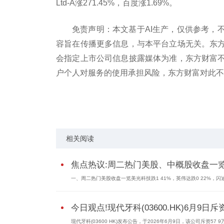
Ltd-A涨271.45%，百度涨1.69%。
免责声明：本文基于AI生产，仅供参考，
容旨在传播更多信息，与本平台立场无关。东
会指定上市公司信息披露媒体为准，东方财富
户个人对服务的使用承担风险，东方财富对此不
标签：
东方财富
腾讯控股(ADR)
收盘
日月光半
相关阅读
焦点热议:周二热门美股、中概股收盘一
一、周二热门美股收盘一览美光科技跌1 41%，英伟达跌0 22%，闪迪
今日观点!现代牙科(03600.HK)6月9日斥资.
现代牙科(03600 HK)发布公告，于2026年6月9日，该公司斥资57 