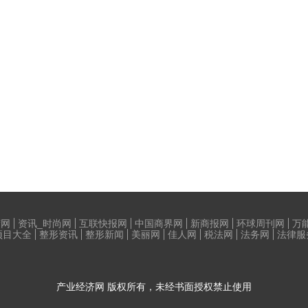
荷网
资讯_时尚网
互联快报网
中国商界网
新商报网
环球周刊网
万
项目大全
整形资讯
整形新闻
美丽网
佳人网
税法网
法务网
法律服
产业经济网
版权所有，未经书面授权禁止使用