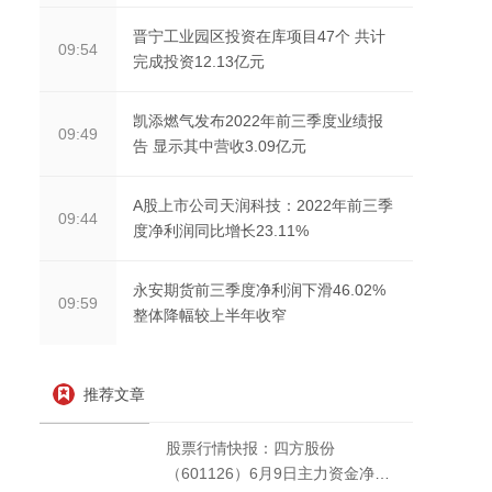
晋宁工业园区投资在库项目47个 共计
09:54
完成投资12.13亿元
凯添燃气发布2022年前三季度业绩报
09:49
告 显示其中营收3.09亿元
A股上市公司天润科技：2022年前三季
09:44
度净利润同比增长23.11%
永安期货前三季度净利润下滑46.02%
09:59
整体降幅较上半年收窄
推荐文章
股票行情快报：四方股份
（601126）6月9日主力资金净买