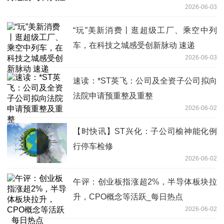
2026-06-03
“玩”美新消费丨逛超级工厂、乘空中列
车，在科技之城感受创新脉动 速递
2026-06-03
速读：*ST英飞：公司及全资子公司拟向
法院申请预重整及重整
2026-06-02
【时快讯】ST兴化：子公司榆神能化例
行停车检修
2026-06-02
午评：创业板指涨超2%，半导体板块拉
升，CPO概念等活跃_每日热点
2026-06-02