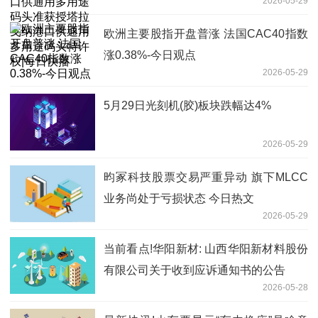
2026-05-29
纳港口供通用多用途码头特许权|每日快
播
欧洲主要股指开盘普涨 法国CAC40指数
涨0.38%-今日观点
2026-05-29
5月29日光刻机(胶)板块跌幅达4%
2026-05-29
昀冢科技股票交易严重异动 旗下MLCC
业务尚处于亏损状态 今日热文
2026-05-29
当前看点!华阳新材: 山西华阳新材料股份
有限公司关于收到应诉通知书的公告
2026-05-28