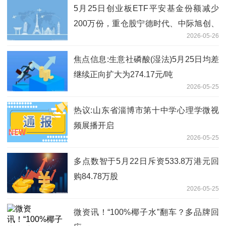
5月25日创业板ETF平安基金份额减少
200万份，重仓股宁德时代、中际旭创、
2026-05-26
新易盛
焦点信息:生意社磷酸(湿法)5月25日均差
继续正向扩大为274.17元/吨
2026-05-25
热议:山东省淄博市第十中学心理学微视
频展播开启
2026-05-25
多点数智于5月22日斥资533.8万港元回
购84.78万股
2026-05-25
微资讯！“100%椰子水”翻车？多品牌回