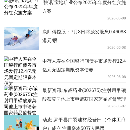
[快讯]宝地矿业公布2025年年度分红实施
方案
2026-06-08
康师傅控股：7月8日将派发股息0.46088
港元/股
2026-06-08
中荷人寿在全国银行间债券市场发行12.4
亿元无固定期限资本债券
2026-06-08
最新资讯:东诚药业(002675):注射用甲磺
酸萘莫司他上市申请获国家药品监督管理
2026-06-07
局受理
动态:罗平县广羽建材经营部（个体工商
户）成立 注册资本50万人民币