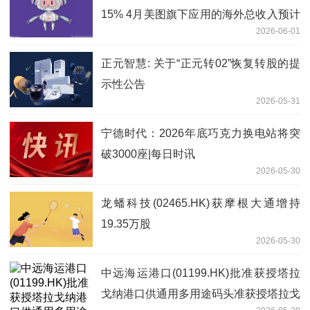
15% 4月美图旗下应用的海外总收入预计
2026-06-01
增长超四成_焦点快播
正元智慧: 关于“正元转02”恢复转股的提
示性公告
2026-05-31
宁德时代：2026年底巧克力换电站将突
破3000座|每日时讯
2026-05-30
龙蟠科技(02465.HK)获摩根大通增持
19.35万股
2026-05-30
中远海运港口(01199.HK)批准获授塔拉
戈纳港口供通用多用途码头准获授塔拉戈