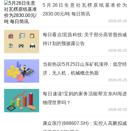
5月26日生意社瓦楞原纸基准价为
2830.00元/吨 每日简讯
2026-05-26
每日看点!宏昌科技: 关于部分高管股份减
持计划的预披露公告
2026-05-25
当前热议!5月25日山东矿机涨停：低空经
济，无人机，机械概念热股
2026-05-25
每日速读!宝妈的家务活能帮京东AI闯进
物理世界吗？
2026-05-25
康众医疗(688607.SH)：实控人高鹏拟减