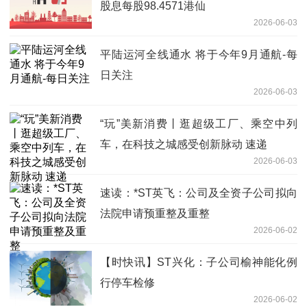
股息每股98.4571港仙
2026-06-03
平陆运河全线通水 将于今年9月通航-每
日关注
2026-06-03
“玩”美新消费丨逛超级工厂、乘空中列
车，在科技之城感受创新脉动 速递
2026-06-03
速读：*ST英飞：公司及全资子公司拟向
法院申请预重整及重整
2026-06-02
【时快讯】ST兴化：子公司榆神能化例
行停车检修
2026-06-02