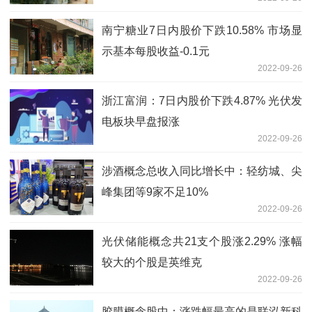
南宁糖业7日内股价下跌10.58% 市场显
示基本每股收益-0.1元
2022-09-26
浙江富润：7日内股价下跌4.87% 光伏发
电板块早盘报涨
2022-09-26
涉酒概念总收入同比增长中：轻纺城、尖
峰集团等9家不足10%
2022-09-26
光伏储能概念共21支个股涨2.29% 涨幅
较大的个股是英维克
2022-09-26
胶膜概念股中：涨跌幅最高的是联泓新科