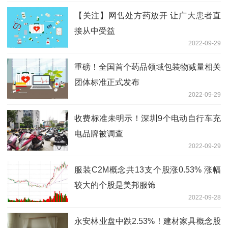
【关注】网售处方药放开 让广大患者直
接从中受益
2022-09-29
重磅！全国首个药品领域包装物减量相关
团体标准正式发布
2022-09-29
收费标准未明示！深圳9个电动自行车充
电品牌被调查
2022-09-29
服装C2M概念共13支个股涨0.53% 涨幅
较大的个股是美邦服饰
2022-09-28
永安林业盘中跌2.53%！建材家具概念股