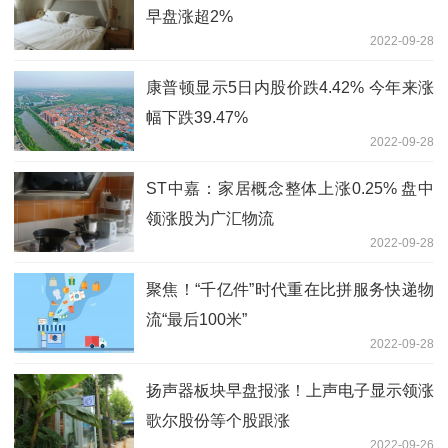
早盘涨超2%
2022-09-28
康普顿显示5日内股价跌4.42% 今年来涨
幅下跌39.47%
2022-09-28
ST中嘉：家居概念整体上涨0.25% 盘中
领涨股为广汇物流
2022-09-28
聚焦！“千亿件”时代重在比拼服务快递物
流“最后100米”
2022-09-28
扬声器板块早盘报涨！上声电子显示领涨
歌尔股份等个股跟涨
2022-09-26