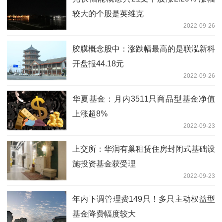
较大的个股是英维克
2022-09-26
胶膜概念股中：涨跌幅最高的是联泓新科
开盘报44.18元
2022-09-26
华夏基金：月内3511只商品型基金净值
上涨超8%
2022-09-23
上交所：华润有巢租赁住房封闭式基础设
施投资基金获受理
2022-09-23
年内下调管理费149只！多只主动权益型
基金降费幅度较大