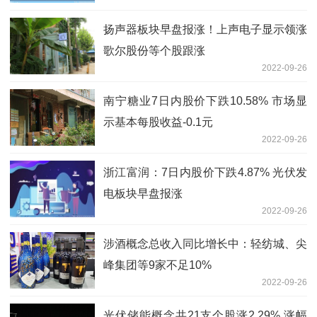
扬声器板块早盘报涨！上声电子显示领涨
歌尔股份等个股跟涨
2022-09-26
南宁糖业7日内股价下跌10.58% 市场显
示基本每股收益-0.1元
2022-09-26
浙江富润：7日内股价下跌4.87% 光伏发
电板块早盘报涨
2022-09-26
涉酒概念总收入同比增长中：轻纺城、尖
峰集团等9家不足10%
2022-09-26
光伏储能概念共21支个股涨2.29% 涨幅