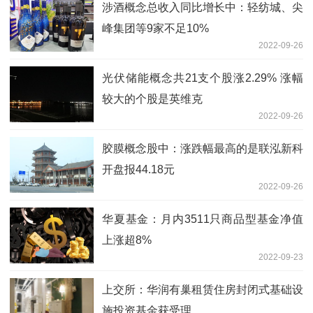
涉酒概念总收入同比增长中：轻纺城、尖
峰集团等9家不足10%
2022-09-26
光伏储能概念共21支个股涨2.29% 涨幅
较大的个股是英维克
2022-09-26
胶膜概念股中：涨跌幅最高的是联泓新科
开盘报44.18元
2022-09-26
华夏基金：月内3511只商品型基金净值
上涨超8%
2022-09-23
上交所：华润有巢租赁住房封闭式基础设
施投资基金获受理