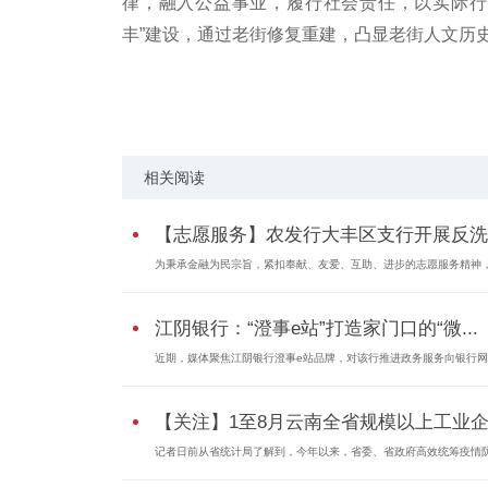
律，融入公益事业，履行社会责任，以实际行
丰”建设，通过老街修复重建，凸显老街人文历史
标签：
志愿服务
农发行大丰区支行
反洗钱系列
相关阅读
【志愿服务】农发行大丰区支行开展反洗..
为秉承金融为民宗旨，紧扣奉献、友爱、互助、进步的志愿服务精神，.
江阴银行：“澄事e站”打造家门口的“微...
近期，媒体聚焦江阴银行澄事e站品牌，对该行推进政务服务向银行网点
【关注】1至8月云南全省规模以上工业企.
记者日前从省统计局了解到，今年以来，省委、省政府高效统筹疫情防.