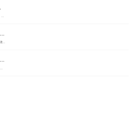
.
..
.
..
.
.