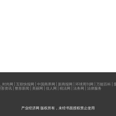
_时尚网
互联快报网
中国商界网
新商报网
环球周刊网
万能百科
整形资讯
整形新闻
美丽网
佳人网
税法网
法务网
法律服务
产业经济网
版权所有，未经书面授权禁止使用