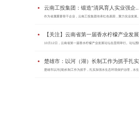
云南工投集团：锻造“清风育人实业强企..
作为省属重要骨干企业，云南工投集团传承红色基因，聚力实业发展。.
【关注】云南省第一届香水柠檬产业发展..
10月12日，云南省第一届香水柠檬产业发展论坛在昆明举行。论坛围绕.
楚雄市：以河（湖）长制工作为抓手扎实..
楚雄市以河(湖)长制工作为抓手，扎实加强水生态环境保护治理，水生..