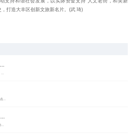
动支持和谐社会发展，以实际资金支持“人文老街，和美新
，打造大丰区创新文旅新名片。(武 琦)
宣传活动
银行卡号
.
..
...
..
..