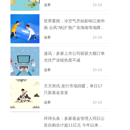
业界
10-18
世界要闻：冷空气开始影响江南华
南 台风“纳沙”致广东海南等地降雨
增强
业界
10-18
速讯：多家上市公司斩获大额订单
光伏产业链热度不减
业界
10-18
天天简讯:发行市场回暖，单日17
只新基金首发
业界
10-18
环球头条：多家基金管理人同日公
告自购合计超11亿元 今年以来基