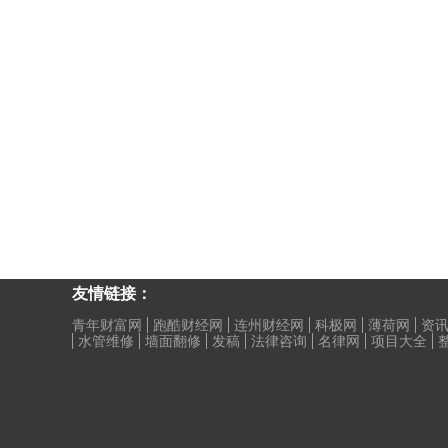
友情链接：
青年财富网
跑酷财经网
连州财经网
科极网
薄荷网
资讯
水管维修
墙面翻修
发稿
法律咨询
名律网
项目大全