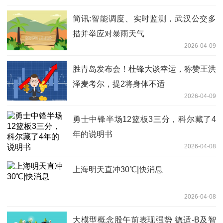
简讯:智能调度、实时监测，武汉公交多
措并举应对暴雨天气
2026-04-09
胜青岛发布会！杜锋大谈幸运，称赞王洪
泽麦考尔，提2将身体不适
2026-04-09
勇士中锋半场12篮板3三分，科尔藏了4
年的说明书
2026-04-08
上海明天直冲30℃|快消息
2026-04-08
大模型概念股午前表现强势 德适-B及智