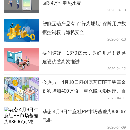
回3.4万件电热水壶
2026-04-13
智能互动产品有了“行为规范” 保障用户数
据控制权与隐私安全
2026-04-13
要闻速递：1379亿元，良好开局！铁路
建设优质高效推进
2026-04-12
今热点：4月10日科创医药ETF工银基金
份额增加400万份，重仓股联影医疗、百
2026-04-11
济神州、艾力斯
动态:4月9日生意社PP市场基差为886.67
元/吨
2026-04-09