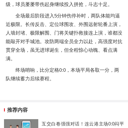
级，球员屡屡带伤起身继续投入拼抢，斗志十足。
全场最后阶段进入5分钟伤停补时，两队体能均逼
近极限。长传反击、定位球围攻、外围远射轮番上演，
人墙封堵、极限解围、门将关键扑救接连上演，谁都没
能敲开对手城池。攻防两端全员全力以赴，高强度对抗
贯穿全场，虽无进球诞生，但全程惊心动魄、看点满
满。
终场哨响，比分定格0:0，本场平局各取一分，两
队继续蓄力后续赛程。
推荐内容
互交白卷强强对话！连云港主场0:0闷平