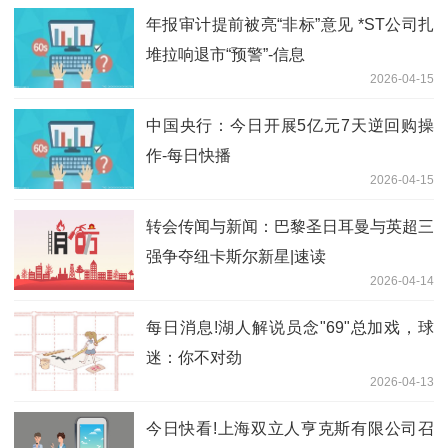
年报审计提前被亮“非标”意见 *ST公司扎
堆拉响退市“预警”-信息
2026-04-15
中国央行：今日开展5亿元7天逆回购操
作-每日快播
2026-04-15
转会传闻与新闻：巴黎圣日耳曼与英超三
强争夺纽卡斯尔新星|速读
2026-04-14
每日消息!湖人解说员念"69"总加戏，球
迷：你不对劲
2026-04-13
今日快看!上海双立人亨克斯有限公司召