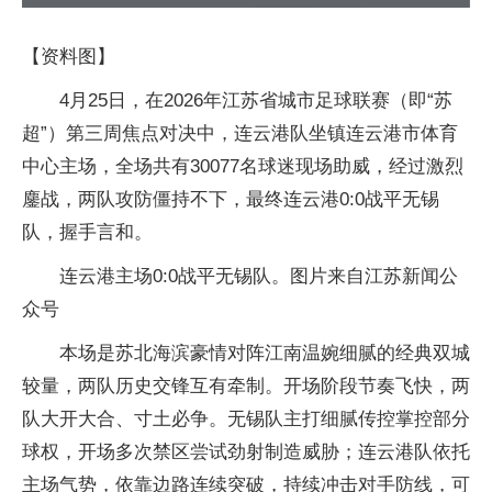
【资料图】
4月25日，在2026年江苏省城市足球联赛（即“苏
超”）第三周焦点对决中，连云港队坐镇连云港市体育
中心主场，全场共有30077名球迷现场助威，经过激烈
鏖战，两队攻防僵持不下，最终连云港0:0战平无锡
队，握手言和。
连云港主场0:0战平无锡队。图片来自江苏新闻公
众号
本场是苏北海滨豪情对阵江南温婉细腻的经典双城
较量，两队历史交锋互有牵制。开场阶段节奏飞快，两
队大开大合、寸土必争。无锡队主打细腻传控掌控部分
球权，开场多次禁区尝试劲射制造威胁；连云港队依托
主场气势，依靠边路连续突破，持续冲击对手防线，可