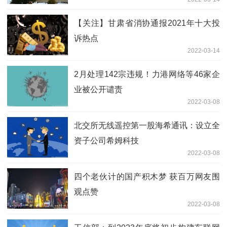
【关注】甘肃省消协通报2021年十大投
诉热点
2022-03-14
2月处理142宗违规！力港网络等46家企
业被公开谴责
2022-03-08
北交所无线遥控第一股海希通讯：设立全
资子公司希姆科技
2022-03-08
四个老伙计的国产积木梦 获百万网友围
观点赞
2022-03-08