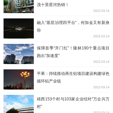
茂十里星河热销！
2022-03-14
融入“基层治理四平台”，何加金又有新身
份
2022-03-14
保障首季“开门红”！隆林190个重点项目
跑出“加速度”
2022-03-14
平果：持续推动再生铝项目建设构建绿色
循环铝产业链
2022-03-14
靖西153个村与103家企业结对“万企兴万
村”
2022-03-14