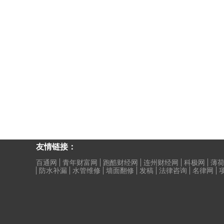
友情链接：
百通网
青年财富网
跑酷财经网
连州财经网
科极网
薄
防水补漏
水管维修
墙面翻修
发稿
法律咨询
名律网