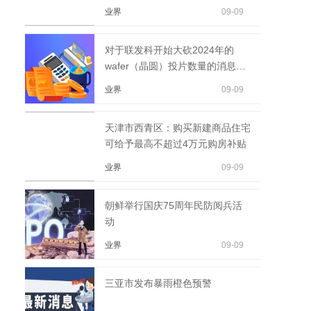
震。
业界
09-09
对于联发科开始大砍2024年的
wafer（晶圆）投片数量的消息，
官方予以否认
业界
09-09
天津市西青区：购买新建商品住宅
可给予最高不超过4万元购房补贴
业界
09-09
朝鲜举行国庆75周年民防阅兵活
动
业界
09-09
三亚市发布暴雨橙色预警