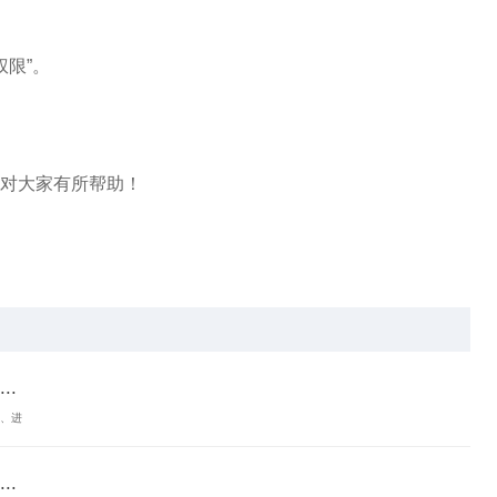
权限”。
对大家有所帮助！
.
1、进
.