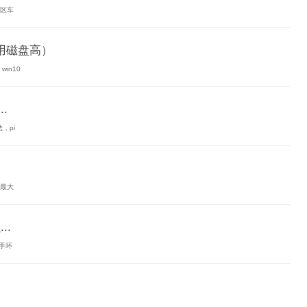
心区车
m占用磁盘高）
in10
.
，pi
它最大
..
手环