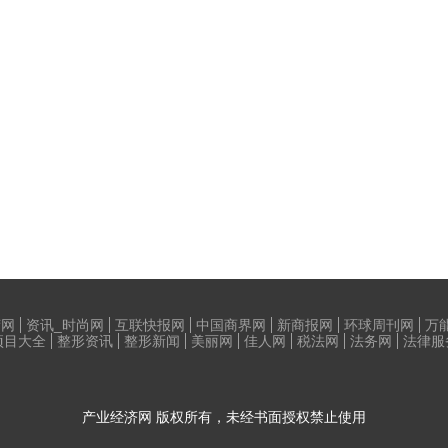
荷网
资讯_时尚网
互联快报网
中国商界网
新商报网
环球周刊网
万
项目大全
整形资讯
整形新闻
美丽网
佳人网
税法网
法务网
法律服
产业经济网
版权所有，未经书面授权禁止使用