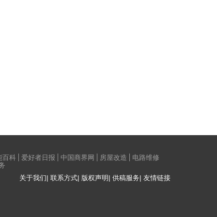
能百科
爱好者日报
中国商界网
房屋改造
电路维修
务
关于我们| 联系方式| 版权声明| 供稿服务| 友情链接