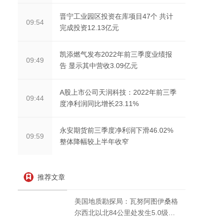
晋宁工业园区投资在库项目47个 共计
09:54
完成投资12.13亿元
凯添燃气发布2022年前三季度业绩报
09:49
告 显示其中营收3.09亿元
A股上市公司天润科技：2022年前三季
09:44
度净利润同比增长23.11%
永安期货前三季度净利润下滑46.02%
09:59
整体降幅较上半年收窄
推荐文章
美国地质勘探局：瓦努阿图伊桑格
尔西北以北84公里处发生5.0级地