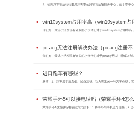
1、福田汽车客运站站隶属深圳市公路客货运输服务中心，位于市中
win10system占用率高（win10syste
你们好，最近小活发现有诸多的小伙伴们对于win10system占用率高，w
picacg无法注册解决办法（picacg注册不..
你们好，最近小活发现有诸多的小伙伴们对于picacg无法注册解决办法
进口跑车有哪些？
解答：1、跑车属于底盘低、线条流畅、动力突出的一种汽车类型，
荣耀手环5可以接电话吗（荣耀手环4怎么.
荣耀手环4设置接听电话的方式如下：1 将手环与手机蓝牙连接；2 当