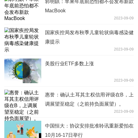
郭明錤：苹果年底前恐怕都不会发布新款
MacBook
2023-09-09
国家疾控局发布秋季儿童轮状病毒感染健
康提示
2023-09-09
美股行业ETF多数上涨
2023-09-09
惠誉：确认土耳其主权信用评级在B，上
调展望至稳定（之前持负面展望）。
2023-09-09
中国恒大：协议安排批准聆讯重新爱拍在
10月16-17日举行