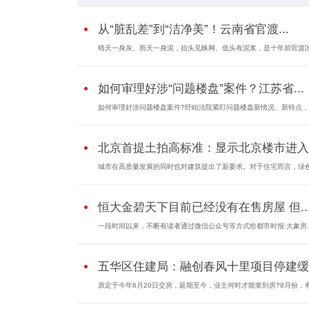
从“脏乱差”到“洁净美”！云南省官渡...
晴天一身灰、雨天一身泥，抬头见蛛网、低头有泥浆，是十年前官渡区.
如何审理好涉“问题楼盘”案件？江苏省...
如何审理好涉问题楼盘案件?盱眙法院紧盯问题楼盘新情况、新特点，认
北京首提土拍高标准：显示北京楼市进入..
城市在高质量发展的同时也对建筑提出了新要求。对于住宅而言，绿色.
恒大金碧天下目前已经没有在售房屋 但..
一段时间以来，不断有读者通过微信公众号等方式给都市时报·大象房..
五华区住建局：融创春风十里项目停建缓..
原定于今年6月20日交房，延期至今，业主何时才能拿到房?8月份，有融