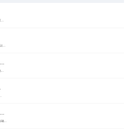
..
...
.
..
.
.
.
...