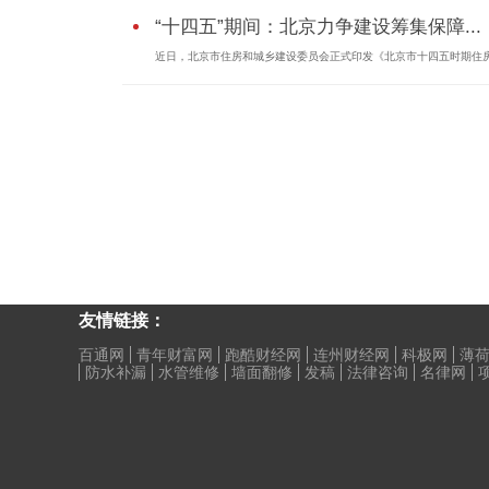
“十四五”期间：北京力争建设筹集保障...
近日，北京市住房和城乡建设委员会正式印发《北京市十四五时期住房.
友情链接：
百通网
青年财富网
跑酷财经网
连州财经网
科极网
薄
防水补漏
水管维修
墙面翻修
发稿
法律咨询
名律网