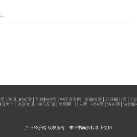
..
荷网
资讯_时尚网
互联快报网
中国商界网
新商报网
环球周刊网
万
项目大全
整形资讯
整形新闻
美丽网
佳人网
税法网
法务网
法律服
产业经济网
版权所有，未经书面授权禁止使用