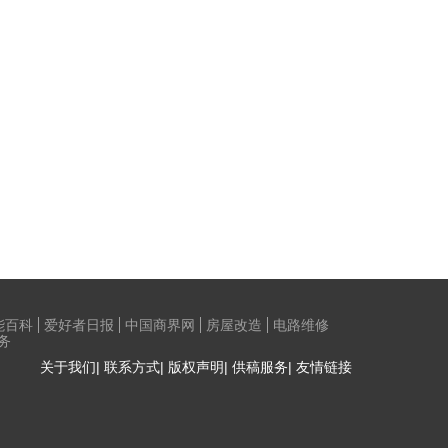
能百科
爱好者日报
中国商界网
房屋改造
电路维修
务
关于我们| 联系方式| 版权声明| 供稿服务| 友情链接