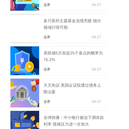
业界
04-27
多只医药主题基金业绩亮眼 细分
领域行情可期
业界
04-27
美联储5月加息25个基点的概率为
76.2%
业界
04-27
天天热议:美国众议院通过债务上
限法案
业界
04-27
全球快播：中小银行被迫下调存款
利率 揽储压力进一步加大