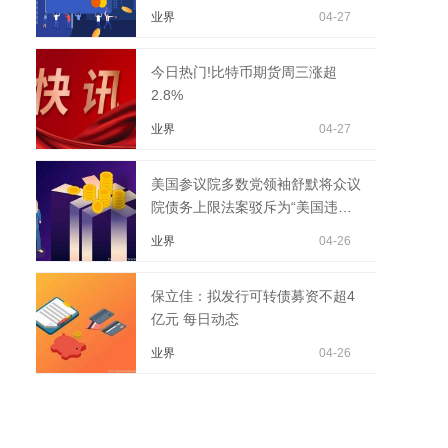
业界
04-27
今日热门!比特币期货周三涨超
2.8%
业界
04-27
美国参议院多数党领袖舒默将众议
院债务上限法案驳斥为“美国违约
法案”。 热文
业界
04-26
保立佳：拟发行可转债募资不超4
亿元 每日动态
业界
04-26