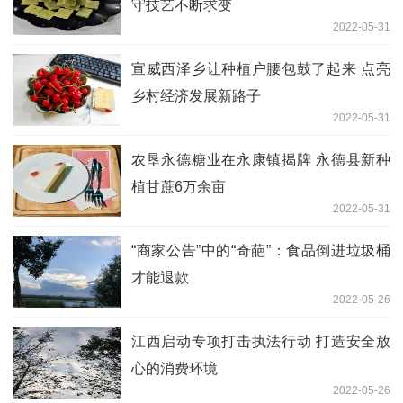
守技艺不断求变
2022-05-31
宣威西泽乡让种植户腰包鼓了起来 点亮
乡村经济发展新路子
2022-05-31
农垦永德糖业在永康镇揭牌 永德县新种
植甘蔗6万余亩
2022-05-31
“商家公告”中的“奇葩”：食品倒进垃圾桶
才能退款
2022-05-26
江西启动专项打击执法行动 打造安全放
心的消费环境
2022-05-26