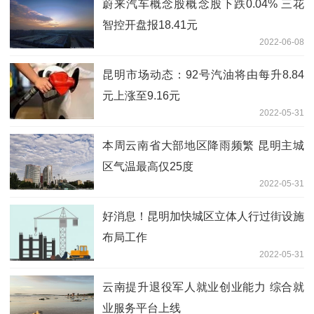
蔚来汽车概念股概念股下跌0.04% 三花
智控开盘报18.41元
2022-06-08
昆明市场动态：92号汽油将由每升8.84
元上涨至9.16元
2022-05-31
本周云南省大部地区降雨频繁 昆明主城
区气温最高仅25度
2022-05-31
好消息！昆明加快城区立体人行过街设施
布局工作
2022-05-31
云南提升退役军人就业创业能力 综合就
业服务平台上线