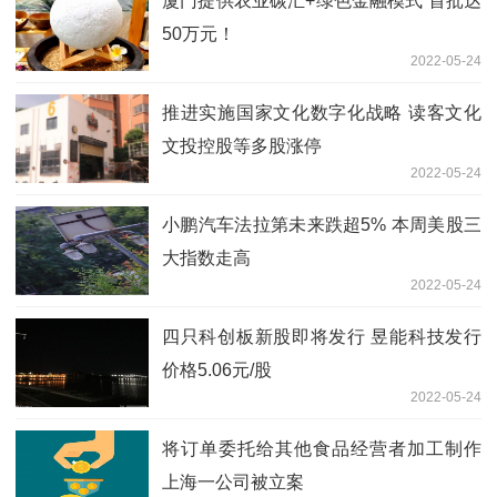
厦门提供农业碳汇+绿色金融模式 首批达
50万元！
2022-05-24
推进实施国家文化数字化战略 读客文化
文投控股等多股涨停
2022-05-24
小鹏汽车法拉第未来跌超5% 本周美股三
大指数走高
2022-05-24
四只科创板新股即将发行 昱能科技发行
价格5.06元/股
2022-05-24
将订单委托给其他食品经营者加工制作
上海一公司被立案