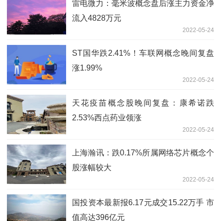
雷电微力：毫米波概念盘后涨主力资金净
流入4828万元
2022-05-24
ST国华跌2.41%！车联网概念晚间复盘
涨1.99%
2022-05-24
天花疫苗概念股晚间复盘：康希诺跌
2.53%西点药业领涨
2022-05-24
上海瀚讯：跌0.17%所属网络芯片概念个
股涨幅较大
2022-05-24
国投资本最新报6.17元成交15.22万手 市
值高达396亿元