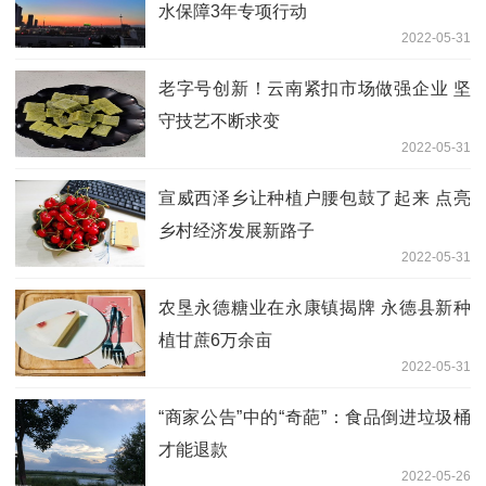
水保障3年专项行动
2022-05-31
老字号创新！云南紧扣市场做强企业 坚
守技艺不断求变
2022-05-31
宣威西泽乡让种植户腰包鼓了起来 点亮
乡村经济发展新路子
2022-05-31
农垦永德糖业在永康镇揭牌 永德县新种
植甘蔗6万余亩
2022-05-31
“商家公告”中的“奇葩”：食品倒进垃圾桶
才能退款
2022-05-26