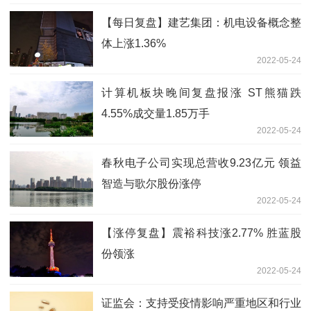
【每日复盘】建艺集团：机电设备概念整
体上涨1.36%
2022-05-24
计算机板块晚间复盘报涨 ST熊猫跌
4.55%成交量1.85万手
2022-05-24
春秋电子公司实现总营收9.23亿元 领益
智造与歌尔股份涨停
2022-05-24
【涨停复盘】震裕科技涨2.77% 胜蓝股
份领涨
2022-05-24
证监会：支持受疫情影响严重地区和行业