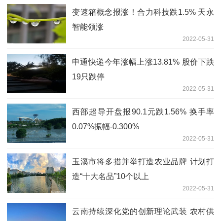
变速箱概念报涨！合力科技跌1.5% 天永
智能领涨
2022-05-31
申通快递今年涨幅上涨13.81% 股价下跌
19只跌停
2022-05-31
西部超导开盘报90.1元跌1.56% 换手率
0.07%振幅-0.300%
2022-05-31
玉溪市将多措并举打造农业品牌 计划打
造“十大名品”10个以上
2022-05-31
云南持续深化党的创新理论武装 农村供