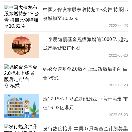
中国太保发布股东增持超1%公告 持股比
例增加至10.32%
2022-05-23
一季度短债基金规模激增逾1000亿 超九
成产品斩获正收益
2022-05-23
蚂蚁金选基金2.0版本上线 改版后走向“白
盒”模式
2022-05-23
涨12.15%！彩虹新能源盘中高开高走 市
值16.93亿港元
2022-05-23
发行热度抬升 本周37只新基金计划募集