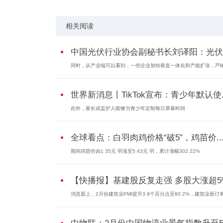
相关阅读
中国光伏行业协会副秘书长刘译阳：光伏..
同时，从产业端可以看到，一些企业加快垂直一体化和产能扩张，严峻.
世界新消息丨TikTok宣布：青少年默认使..
此外，家长或监护人能够为青少年定制每日屏幕时间
全球看点：白羽肉鸡价格“破5”，鸡苗价..
期间鸡苗价由1 35元 羽涨至5 43元 羽，累计涨幅302 22%
【快播报】基建股反复走强 多股大涨超5
消息面上，2月份建筑业PMI提升3 8个百分点至60 2%，建筑业新订单.