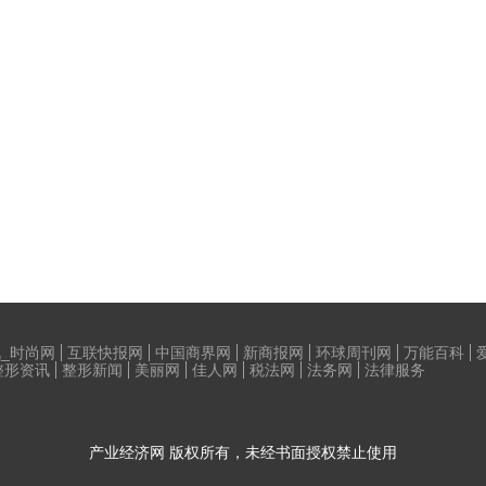
_时尚网
互联快报网
中国商界网
新商报网
环球周刊网
万能百科
整形资讯
整形新闻
美丽网
佳人网
税法网
法务网
法律服务
产业经济网
版权所有，未经书面授权禁止使用