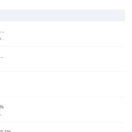
.
..
.
.
%
..