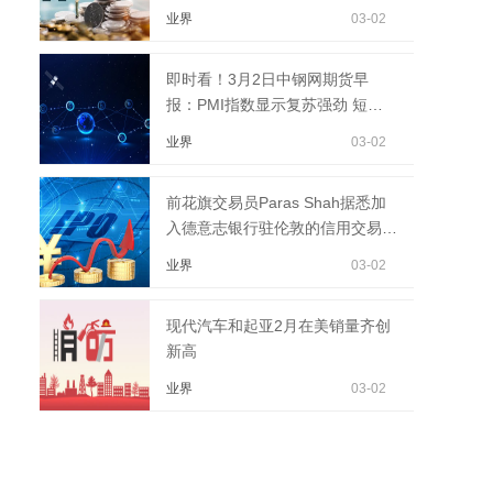
业界
03-02
即时看！3月2日中钢网期货早
报：PMI指数显示复苏强劲 短期
产量回升表需放缓
业界
03-02
前花旗交易员Paras Shah据悉加
入德意志银行驻伦敦的信用交易部
门-环球快播报
业界
03-02
现代汽车和起亚2月在美销量齐创
新高
业界
03-02