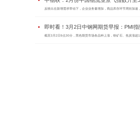
中物联：2月份中国物流业景气指数升至50
反映出在新增需求带动下，企业业务量增加，商品库存环节周转加速，.
即时看！3月2日中钢网期货早报：PMI指数
截至3月2日9点30分，黑色期货市场各品种上涨，铁矿石、焦炭涨超1%