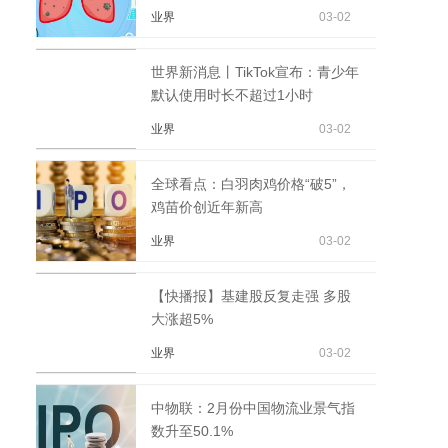
型向N型突破的关键期|...
业界
03-02
世界新消息丨TikTok宣布：青少年
默认使用时长不超过1小时
业界
03-02
全球看点：白羽肉鸡价格“破5”，
鸡苗价创近年新高
业界
03-02
【快播报】基建股反复走强 多股
大涨超5%
业界
03-02
中物联：2月份中国物流业景气指
数升至50.1%