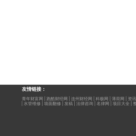
友情链接：
青年财富网
跑酷财经网
连州财经网
科极网
薄荷网
资讯
水管维修
墙面翻修
发稿
法律咨询
名律网
项目大全