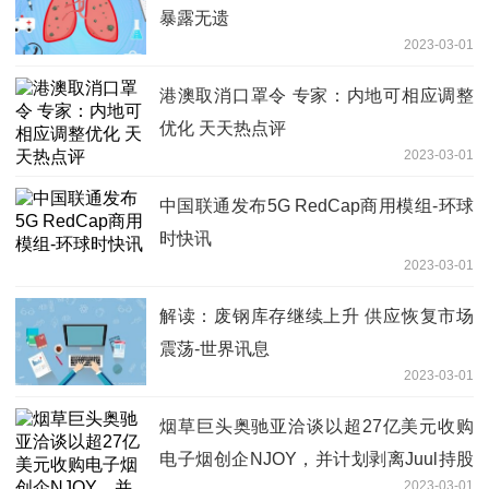
暴露无遗
2023-03-01
港澳取消口罩令 专家：内地可相应调整
优化 天天热点评
2023-03-01
中国联通发布5G RedCap商用模组-环球
时快讯
2023-03-01
解读：废钢库存继续上升 供应恢复市场
震荡-世界讯息
2023-03-01
烟草巨头奥驰亚洽谈以超27亿美元收购
电子烟创企NJOY，并计划剥离Juul持股
2023-03-01