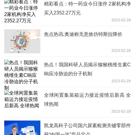
精彩看点：特一药业今日涨停 2家机构净
买入2352.27万元
2023-02-28
焦点热讯:奥迪称无意效仿特斯拉降价
2023-02-28
热点！我国科研人员揭示猕猴桃维生素C
响应冷胁迫的分子机制
2023-02-28
全球闲置集装箱运力接近疫情后新高 全
球热闻
2023-02-28
凯龙高科子公司国六尿素检测关键零部件
获“中国一汽”产品定点