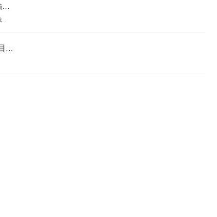
..
..
..