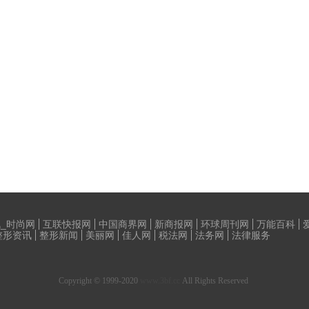
_时尚网
互联快报网
中国商界网
新商报网
环球周刊网
万能百科
整形资讯
整形新闻
美丽网
佳人网
税法网
法务网
法律服务
Copyright © 1999-2020
www.3bf.cc
All Rights Reserved