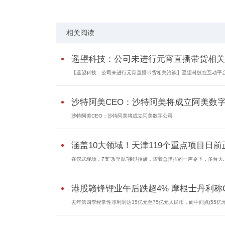
相关阅读
遥望科技：公司未进行元宵直播带货相关
【遥望科技：公司未进行元宵直播带货相关洽谈】遥望科技在互动平台.
沙特阿美CEO：沙特阿美将成立阿美数
沙特阿美CEO：沙特阿美将成立阿美数字公司
涵盖10大领域！天津119个重点项目日前正.
在仪式现场，7支“攻坚队”接过授旗，随着总指挥的一声令下，多台大..
港股赣锋锂业午后跌超4% 摩根士丹利称Q.
去年第四季经常性净利润达35亿元至75亿元人民币，而中间点(55亿元人