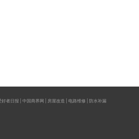
爱好者日报
中国商界网
房屋改造
电路维修
防水补漏