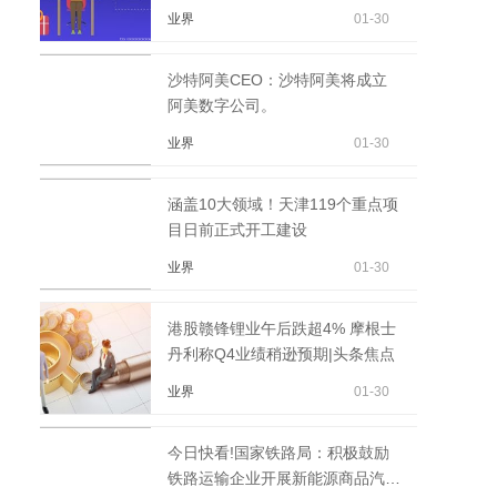
业界
01-30
沙特阿美CEO：沙特阿美将成立
阿美数字公司。
业界
01-30
涵盖10大领域！天津119个重点项
目日前正式开工建设
业界
01-30
港股赣锋锂业午后跌超4% 摩根士
丹利称Q4业绩稍逊预期|头条焦点
业界
01-30
今日快看!国家铁路局：积极鼓励
铁路运输企业开展新能源商品汽车