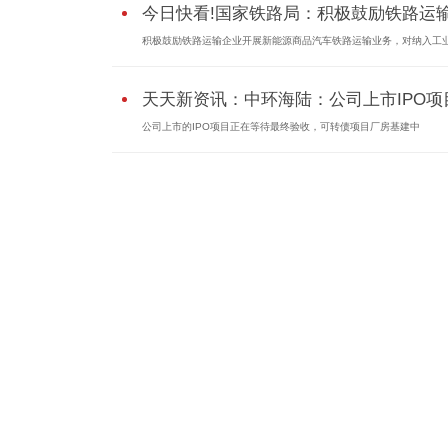
今日快看!国家铁路局：积极鼓励铁路运输.
积极鼓励铁路运输企业开展新能源商品汽车铁路运输业务，对纳入工业.
天天新资讯：中环海陆：公司上市IPO项目.
公司上市的IPO项目正在等待最终验收，可转债项目厂房基建中