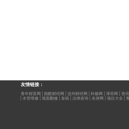
友情链接：
青年财富网
跑酷财经网
连州财经网
科极网
薄荷网
资讯
水管维修
墙面翻修
发稿
法律咨询
名律网
项目大全