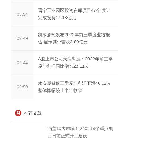
晋宁工业园区投资在库项目47个 共计
09:54
完成投资12.13亿元
凯添燃气发布2022年前三季度业绩报
09:49
告 显示其中营收3.09亿元
A股上市公司天润科技：2022年前三季
09:44
度净利润同比增长23.11%
永安期货前三季度净利润下滑46.02%
09:59
整体降幅较上半年收窄
推荐文章
涵盖10大领域！天津119个重点项
目日前正式开工建设