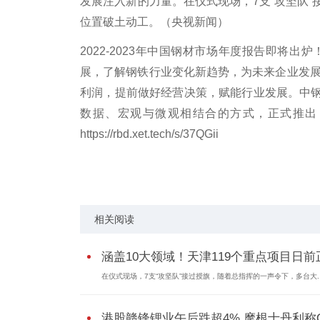
发展注入新的力量。在仪式现场，7支“攻坚队
位置破土动工。（央视新闻）
2022-2023年中国钢材市场年度报告即
展，了解钢铁行业变化新趋势，为未来企业发展
利润，提前做好经营决策，赋能行业发展。中
数据、宏观与微观相结合的方式，正式推出《2
https://rbd.xet.tech/s/37QGii
标签：
重点项目
开工建设
相关阅读
涵盖10大领域！天津119个重点项目日前正.
在仪式现场，7支“攻坚队”接过授旗，随着总指挥的一声令下，多台大..
港股赣锋锂业午后跌超4% 摩根士丹利称Q.