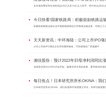
去年第四季经常性净利润达35亿元至75亿元人民币，而中间点(55亿元人
今日快看!国家铁路局：积极鼓励铁路运输.
积极鼓励铁路运输企业开展新能源商品汽车铁路运输业务，对纳入工业.
天天新资讯：中环海陆：公司上市IPO项目.
公司上市的IPO项目正在等待最终验收，可转债项目厂房基建中
湘佳股份：预计2022年归母净利润同比涨3.
业绩变动系2022年6月份开始，随着供求关系的改善，黄羽肉鸡市场迎来
每日焦点！日本研究所所长OKINA：我们的
日本研究所所长OKINA：我们的债券市场需要正常化，利率功能需要