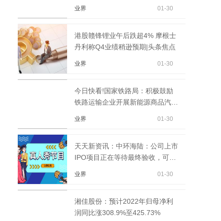
业界
01-30
港股赣锋锂业午后跌超4% 摩根士
丹利称Q4业绩稍逊预期|头条焦点
业界
01-30
今日快看!国家铁路局：积极鼓励
铁路运输企业开展新能源商品汽车
铁路运输业务
业界
01-30
天天新资讯：中环海陆：公司上市
IPO项目正在等待最终验收，可转
债项目厂房基建中
业界
01-30
湘佳股份：预计2022年归母净利
润同比涨308.9%至425.73%