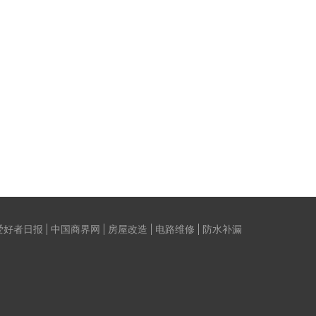
爱好者日报
中国商界网
房屋改造
电路维修
防水补漏