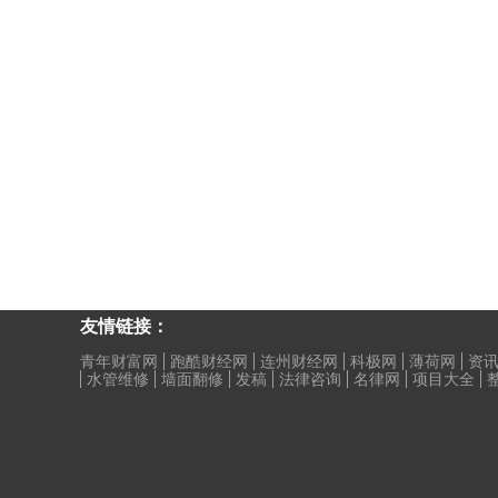
友情链接：
青年财富网
跑酷财经网
连州财经网
科极网
薄荷网
资讯
水管维修
墙面翻修
发稿
法律咨询
名律网
项目大全