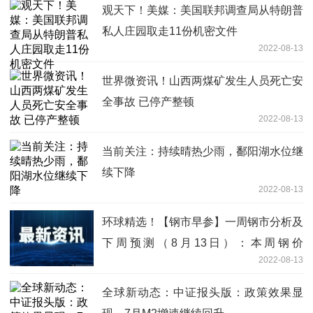
观天下！美媒：美国联邦调查局从特朗普
私人庄园取走11份机密文件
2022-08-13
世界微资讯！山西两煤矿发生人员死亡安
全事故 已停产整顿
2022-08-13
当前关注：持续晴热少雨，鄱阳湖水位继
续下降
2022-08-13
环球精选！【钢市早参】一周钢市分析及
下周预测（8月13日）：本周钢价
2022-08-13
呈“N”型，预计下周震荡偏
全球新动态：中证报头版：政策效果显