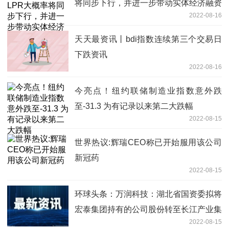
将同步下行，并进一步带动实体经济融资
2022-08-16
成本下行
天天最资讯丨bdi指数连续第三个交易日
下跌资讯
2022-08-16
今亮点！纽约联储制造业指数意外跌
至-31.3 为有记录以来第二大跌幅
2022-08-15
世界热议:辉瑞CEO称已开始服用该公司
新冠药
2022-08-15
环球头条：万润科技：湖北省国资委拟将
宏泰集团持有的公司股份转至长江产业集
2022-08-15
团