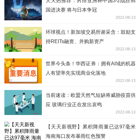
天天热推荐：男排亚洲杯中国3-2战胜韩
国进决赛 将与日本争冠
2022-08-13
环球视点！新加坡交易所谢采含：鼓励支
持REITs融资、并购新资产
2022-08-13
世界今头条！华西证券：拥有AI域的机器
人有望率先实现商业化落地
2022-08-13
当前速读：欧盟天然气短缺将威胁疫苗供
应 玻璃行业正在发出哀鸣
2022-08-13
【天天新视野】累积降雨量已达97毫米
海南海口发布暴雨红色预警