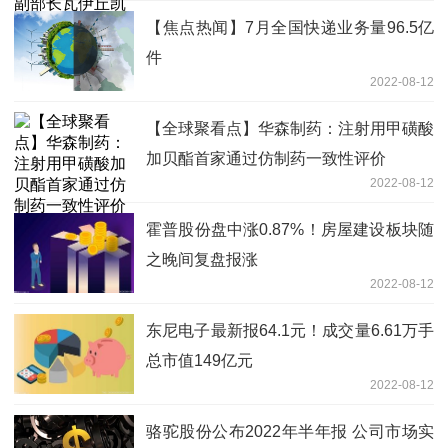
【焦点热闻】7月全国快递业务量96.5亿
件
2022-08-12
【全球聚看点】华森制药：注射用甲磺酸
加贝酯首家通过仿制药一致性评价
2022-08-12
霍普股份盘中涨0.87%！房屋建设板块随
之晚间复盘报涨
2022-08-12
东尼电子最新报64.1元！成交量6.61万手
总市值149亿元
2022-08-12
骆驼股份公布2022年半年报 公司市场实