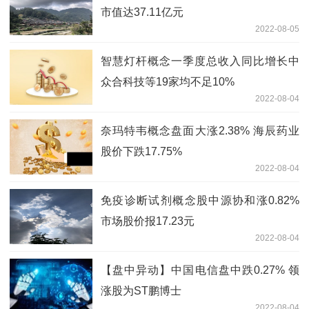
市值达37.11亿元
2022-08-05
智慧灯杆概念一季度总收入同比增长中
众合科技等19家均不足10%
2022-08-04
奈玛特韦概念盘面大涨2.38% 海辰药业
股价下跌17.75%
2022-08-04
免疫诊断试剂概念股中源协和涨0.82%
市场股价报17.23元
2022-08-04
【盘中异动】中国电信盘中跌0.27% 领
涨股为ST鹏博士
2022-08-04