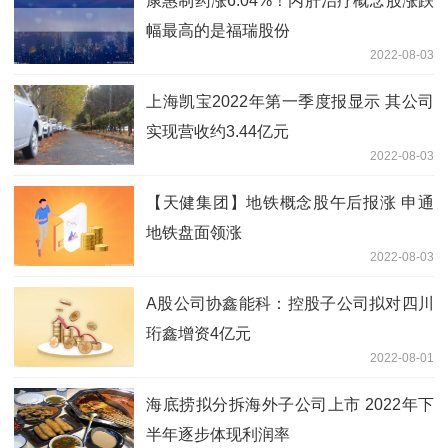
康惠制药涨6.04%！丙肝治疗概念股涨跌
幅最高的是福瑞股份
2022-08-03
上海凯宝2022年第一季度报显示 其公司
实现营收约3.44亿元
2022-08-03
【天健集团】地铁概念股午后报涨 申通
地铁盘面领涨
2022-08-03
A股公司协鑫能科：控股子公司拟对四川
珩鑫增资4亿元
2022-08-01
海底捞拟分拆海外子公司上市 2022年下
半年逐步体现利润率