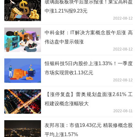
玻璃面板板块午后显示报涨！莱宝高科盘
中涨1.21%报9.23元
2022-08-12
中科金财：IT解决方案概念股午后涨 高
伟达盘中显示领涨
2022-08-12
恒银科技5日内股价上涨1.33%！一季度
市场实现营收1.13亿元
2022-08-12
【涨停复盘】蕾奥规划盘面涨2.61% 工
程建设概念涨幅较大
2022-08-11
友邦吊顶：市值19.43亿元 精装修概念股
平均上涨1.57%