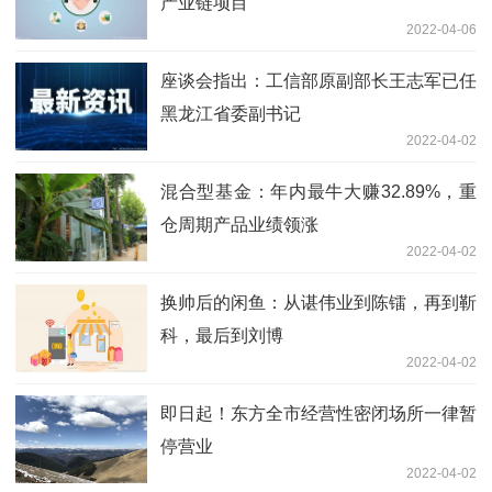
产业链项目
2022-04-06
座谈会指出：工信部原副部长王志军已任
黑龙江省委副书记
2022-04-02
混合型基金：年内最牛大赚32.89%，重
仓周期产品业绩领涨
2022-04-02
换帅后的闲鱼：从谌伟业到陈镭，再到靳
科，最后到刘博
2022-04-02
即日起！东方全市经营性密闭场所一律暂
停营业
2022-04-02