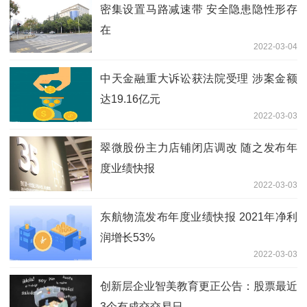
密集设置马路减速带 安全隐患隐性形存
在
2022-03-04
中天金融重大诉讼获法院受理 涉案金额
达19.16亿元
2022-03-03
翠微股份主力店铺闭店调改 随之发布年
度业绩快报
2022-03-03
东航物流发布年度业绩快报 2021年净利
润增长53%
2022-03-03
创新层企业智美教育更正公告：股票最近
3个有成交交易日