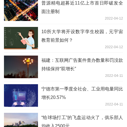
普源精电超募近11亿上市首日即破发全
面注册制
2022-04-12
10所大学将开设数字孪生校园，元宇宙
教育前景如何？
2022-04-12
福建：互联网广告案件查办数量和罚没款
持续保持“双增长”
2022-04-11
宁德市第一季度全社会、工业用电量同比
增长20.57%
2022-04-11
“给球场打工”的飞盘运动火了，俱乐部人
均收入2500元