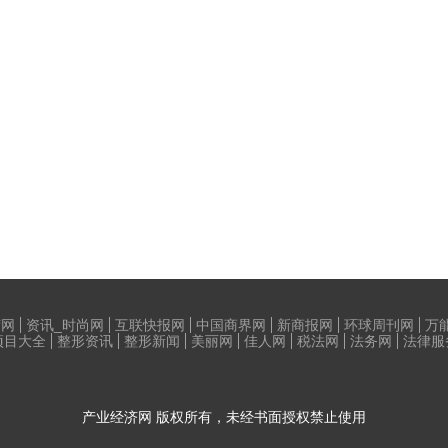
荷网
资讯_时尚网
互联快报网
中国商界网
新商报网
环球周刊网
万
项目大全
整形资讯
整形新闻
美丽网
佳人网
税法网
法务网
法律服
产业经济网
版权所有，未经书面授权禁止使用