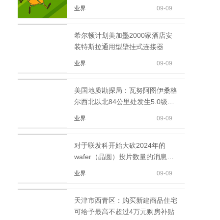
业界
09-09
希尔顿计划美加墨2000家酒店安
装特斯拉通用型壁挂式连接器
业界
09-09
美国地质勘探局：瓦努阿图伊桑格
尔西北以北84公里处发生5.0级地
震。
业界
09-09
对于联发科开始大砍2024年的
wafer（晶圆）投片数量的消息，
官方予以否认
业界
09-09
天津市西青区：购买新建商品住宅
可给予最高不超过4万元购房补贴