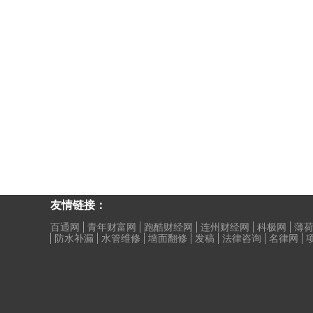
友情链接：
百通网
青年财富网
跑酷财经网
连州财经网
科极网
薄
防水补漏
水管维修
墙面翻修
发稿
法律咨询
名律网