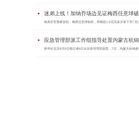
迷弟上线！加纳乔场边见证梅西任意球破..
南美区世预赛首轮，梅西任意球制胜，阿根廷1-0厄瓜多尔拿下开门红
应急管理部派工作组指导处置内蒙古杭锦..
新华社北京9月8日电记者8日从应急管理部获悉，7日，内蒙古杭锦旗