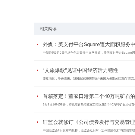
标签：
相关阅读
外媒：美支付平台Square遭大面积服务
中新经纬9月9日电据华尔街日报中文网报道，美国支付平台Square
“文旅爆款”见证中国经济活力韧性
盛夏渐远，暑去凉来。我国旅游消费市场并未因为暑期的结束而“降温..
首箱落定！董家口港第二个40万吨矿石泊.
9月8日16时58分，搭载着青岛港董家口港区第2个40万吨矿石泊位
证监会就修订《公司债券发行与交易管理..
中国证监会8日发布消息称，证监会近日对《公司债券发行与交易管