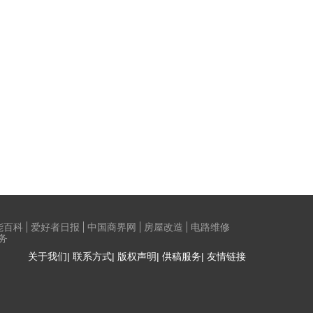
能百科
爱好者日报
中国商界网
房屋改造
电路维修
务
关于我们| 联系方式| 版权声明| 供稿服务| 友情链接