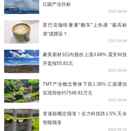
亿级产业目标
2022-06-09
星巴克咖啡屡屡“翻车”上热搜 “最高标
准”成摆设？
2022-06-09
豪美新材3日内股价上涨3.68% 震安科技
开盘报55.81元
2022-06-08
TMT产业概念整体下跌1.38% 汇源通信
实现营收约7548.81万元
2022-06-08
变速箱概念报涨！合力科技跌1.5% 天永
智能领涨
2022-05-31