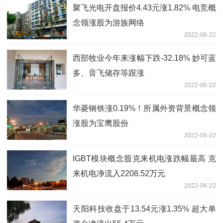
聚飞光电开盘报价4.43元涨1.82% 电竞概
念领涨股为游族网络
2022-06-22
西部牧业今年来涨幅下跌-32.18% 妙可蓝
多、音飞储存等跟涨
2022-06-22
华菱钢铁涨0.19%！所属外资背景概念领
涨股为宝鹰股份
2022-06-22
IGBT模块概念股克来机电涨跌幅最高 克
来机电净流入2208.52万元
2022-06-22
天阳科技收盘于13.54元涨1.35% 超大单