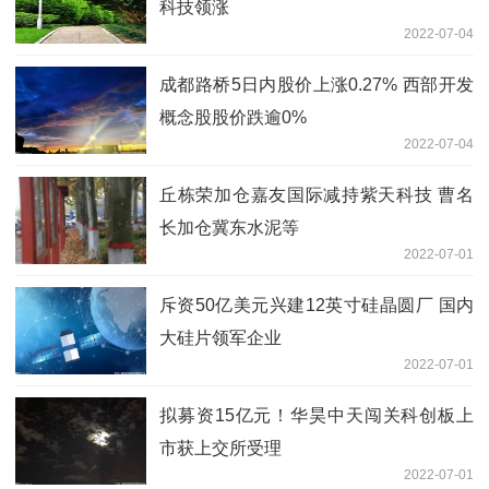
科技领涨
2022-07-04
成都路桥5日内股价上涨0.27% 西部开发
概念股股价跌逾0%
2022-07-04
丘栋荣加仓嘉友国际减持紫天科技 曹名
长加仓冀东水泥等
2022-07-01
斥资50亿美元兴建12英寸硅晶圆厂 国内
大硅片领军企业
2022-07-01
拟募资15亿元！华昊中天闯关科创板上
市获上交所受理
2022-07-01