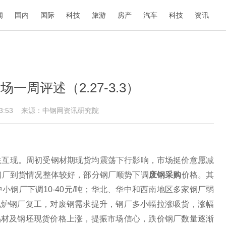
闻
国内
国际
科技
旅游
房产
汽车
科技
资讯
一周评述（2.27-3.3）
:43:53
来源：中钢网资讯研究院
跌互现。周初受钢材期现货均震荡下行影响，市场挺价意愿减
钢厂到货情况整体较好，部分钢厂顺势下调
废钢采购
价格。其
钢厂下调10-40元/吨；华北、华中和西南地区多家钢厂弱
着电炉钢厂复工，对废钢需求提升，钢厂多小幅拉涨吸货，涨幅
成品材及钢坯现货价格上涨，提振市场信心，跌价钢厂数量逐渐