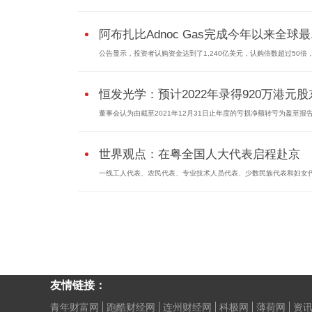
阿布扎比Adnoc Gas完成今年以来全球最.
公告显示，投资者认购资金达到了1,240亿美元，认购倍数超过50倍，是
恒发光学：预计2022年录得920万港元股东
董事会认为由截至2021年12月31日止年度的亏损净额转亏为盈至报告年
世界观点：在粤全国人大代表启程赴京
一线工人代表、农民代表、专业技术人员代表、少数民族代表和妇女代.
友情链接：
青年财富网
跑酷财经网
连州财经网
科极网
薄荷网
资讯