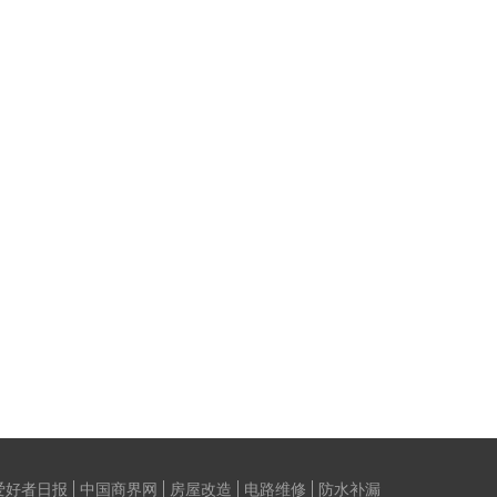
爱好者日报
中国商界网
房屋改造
电路维修
防水补漏