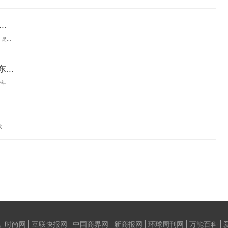
..
...
...
...
..
_时尚网
互联快报网
中国商界网
新商报网
环球周刊网
万能百科