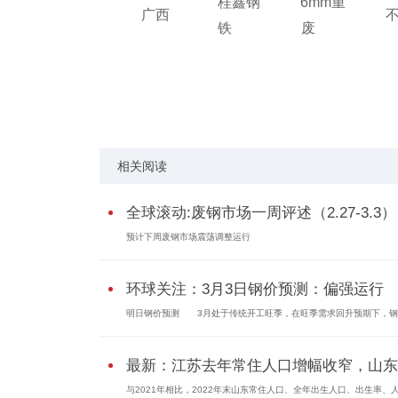
桂鑫钢
6mm重
广西
铁
废
标签：
相关阅读
全球滚动:废钢市场一周评述（2.27-3.3）
预计下周废钢市场震荡调整运行
环球关注：3月3日钢价预测：偏强运行
明日钢价预测 3月处于传统开工旺季，在旺季需求回升预期下，钢厂.
最新：江苏去年常住人口增幅收窄，山东..
与2021年相比，2022年末山东常住人口、全年出生人口、出生率、人口