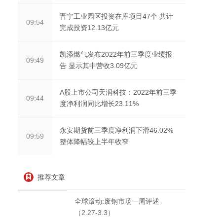
晋宁工业园区投资在库项目47个 共计
09:54
完成投资12.13亿元
凯添燃气发布2022年前三季度业绩报
09:49
告 显示其中营收3.09亿元
A股上市公司天润科技：2022年前三季
09:44
度净利润同比增长23.11%
永安期货前三季度净利润下滑46.02%
09:59
整体降幅较上半年收窄
推荐文章
全球滚动:废钢市场一周评述
（2.27-3.3）