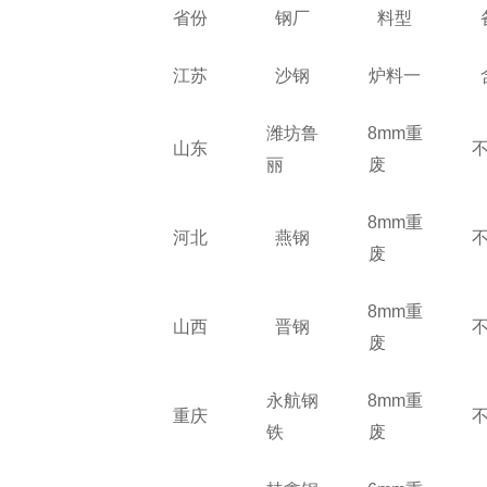
省份
钢厂
料型
江苏
沙钢
炉料一
潍坊鲁
8mm重
山东
丽
废
8mm重
河北
燕钢
废
8mm重
山西
晋钢
废
永航钢
8mm重
重庆
铁
废