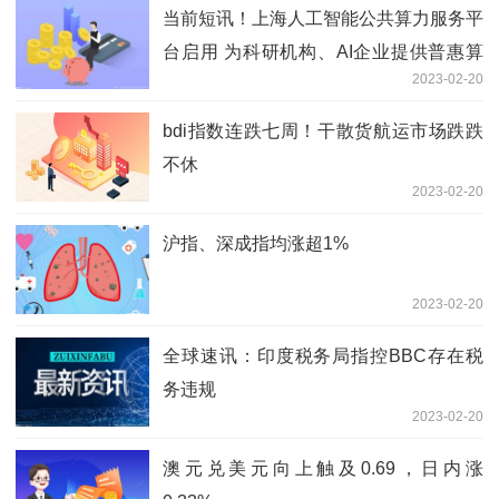
当前短讯！上海人工智能公共算力服务平
台启用 为科研机构、AI企业提供普惠算
2023-02-20
力
bdi指数连跌七周！干散货航运市场跌跌
不休
2023-02-20
沪指、深成指均涨超1%
2023-02-20
全球速讯：印度税务局指控BBC存在税
务违规
2023-02-20
澳元兑美元向上触及0.69，日内涨