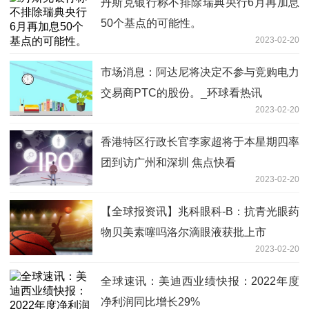
丹斯克银行称不排除瑞典央行6月再加息
50个基点的可能性。
2023-02-20
市场消息：阿达尼将决定不参与竞购电力
交易商PTC的股份。_环球看热讯
2023-02-20
香港特区行政长官李家超将于本星期四率
团到访广州和深圳 焦点快看
2023-02-20
【全球报资讯】兆科眼科-B：抗青光眼药
物贝美素噻吗洛尔滴眼液获批上市
2023-02-20
全球速讯：美迪西业绩快报：2022年度
净利润同比增长29%