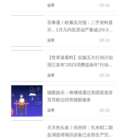
业界
02-14
百事通！欧佩克月报：二手资料显
示，1月几内亚原油产量减少0.3万
桶/日，至5.3万桶/日。
业界
02-14
【世界速看料】实施五大行动计划
浙江发布“2023消费提振年”行动方
案
业界
02-14
猫眼娱乐：将继续通过美团渠道首
页导航位经营猫眼服务
业界
02-14
天天热头条丨倍杰特：扎布耶二期
盐湖提锂项目设备已全部生产完毕