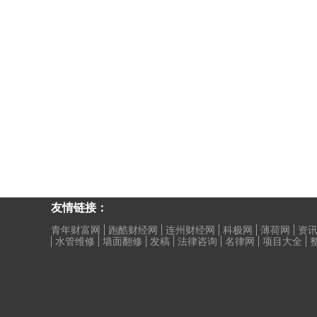
友情链接：
青年财富网
跑酷财经网
连州财经网
科极网
薄荷网
资讯
水管维修
墙面翻修
发稿
法律咨询
名律网
项目大全