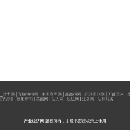
_时尚网
互联快报网
中国商界网
新商报网
环球周刊网
万能百科
整形资讯
整形新闻
美丽网
佳人网
税法网
法务网
法律服务
产业经济网
版权所有，未经书面授权禁止使用