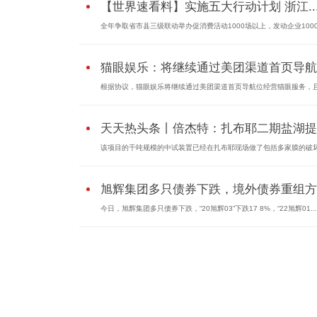
【世界速看料】实施五大行动计划 浙江..
全年争取省市县三级联动举办促消费活动1000场以上，发动企业10000
猫眼娱乐：将继续通过美团渠道首页导航..
根据协议，猫眼娱乐将继续通过美团渠道首页导航位经营猫眼服务，且.
天天热头条丨倍杰特：扎布耶二期盐湖提..
该项目的千吨规模的中试装置已经在扎布耶现场做了包括多家膜的破坏.
旭辉集团多只债券下跌，境外债券重组方..
今日，旭辉集团多只债券下跌，“20旭辉03”下跌17 8%，“22旭辉01...