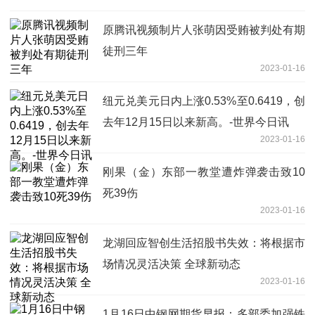
原腾讯视频制片人张萌因受贿被判处有期
徒刑三年
2023-01-16
纽元兑美元日内上涨0.53%至0.6419，创
去年12月15日以来新高。-世界今日讯
2023-01-16
刚果（金）东部一教堂遭炸弹袭击致10
死39伤
2023-01-16
龙湖回应智创生活招股书失效：将根据市
场情况灵活决策 全球新动态
2023-01-16
1月16日中钢网期货早报：多部委加强铁