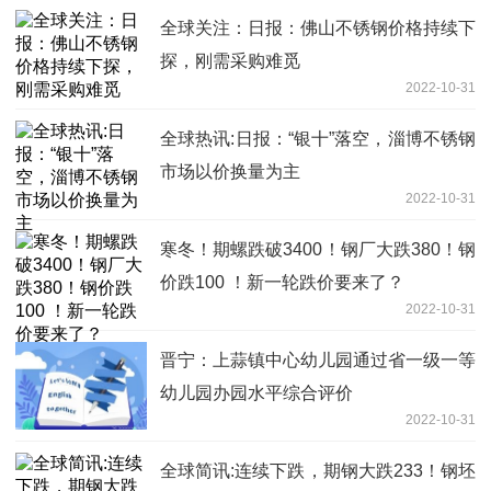
全球关注：日报：佛山不锈钢价格持续下
探，刚需采购难觅
2022-10-31
全球热讯:日报：“银十”落空，淄博不锈钢
市场以价换量为主
2022-10-31
寒冬！期螺跌破3400！钢厂大跌380！钢
价跌100 ！新一轮跌价要来了？
2022-10-31
晋宁：上蒜镇中心幼儿园通过省一级一等
幼儿园办园水平综合评价
2022-10-31
全球简讯:连续下跌，期钢大跌233！钢坯