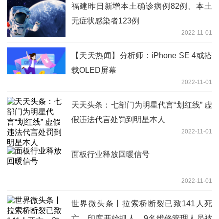
福建昨日新增本土确诊病例82例、本土
无症状感染者123例
2022-11-01
【天天热闻】分析师：iPhone SE 4或搭
载OLED屏幕
2022-11-01
天天头条：七部门为明星代言“划红线” 虚
假违法代言处罚到明星本人
2022-11-01
面板行业释放回暖信号
2022-11-01
世界微头条丨拉索桥断裂已致141人死
亡，印度开始抓人，9名维修管理人员被