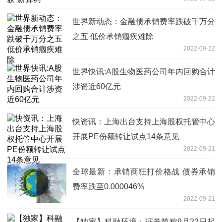
世界新动态：金融债承销费率跌破千万分
之五 低价承销痼疾难除
2022-09-22
世界快讯:A股生物医药公司年内回购合计
涉资近60亿元
2022-09-22
快资讯：上海出台支持上海股权托管中心
开展PE份额转让试点14条意见
2022-09-21
全球最新：承销商狂打价格战 债券承销
费率跌至0.000046%
2022-09-21
【独家】科融环境：证券简称9月22日起