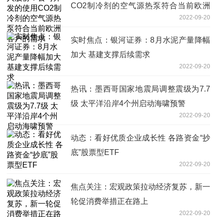
CO2制冷剂的空气源热泵符合当前欧洲
2022-09-20
客户的需求
实时焦点：银河证券：8月水泥产量降幅
加大 基建支撑后续需求
2022-09-20
热讯：墨西哥国家地震局调整震级为7.7
级 太平洋沿岸4个州启动海啸预警
2022-09-20
动态：看好优质企业成长性 各路资金“抄
底”股票型ETF
2022-09-20
焦点关注：宏观政策拉动经济复苏，新一
轮促消费举措正在路上
2022-09-20