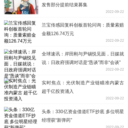
发售部分提前结束募集
2022-09-22
兰宝传感回复科创板首轮问询：质量索赔
金额126.74万元
2022-09-22
全球速讯：岸田刚与尹锡悦见面，日媒就
说：日政府强调对话是“恳谈”而非“会谈”
2022-09-22
实时焦点：光伏制造产业链瞄准内蒙古
超千亿投资涌入
2022-09-22
头条：330亿资金借道ETF抄底 多位明星
经理获“新弹药”
2022-09-22