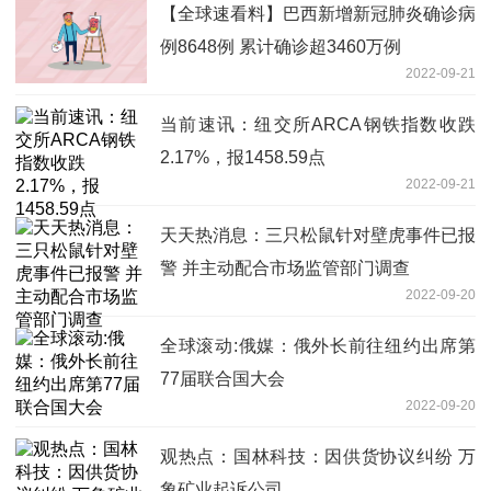
【全球速看料】巴西新增新冠肺炎确诊病
例8648例 累计确诊超3460万例
2022-09-21
当前速讯：纽交所ARCA钢铁指数收跌
2.17%，报1458.59点
2022-09-21
天天热消息：三只松鼠针对壁虎事件已报
警 并主动配合市场监管部门调查
2022-09-20
全球滚动:俄媒：俄外长前往纽约出席第
77届联合国大会
2022-09-20
观热点：国林科技：因供货协议纠纷 万
象矿业起诉公司