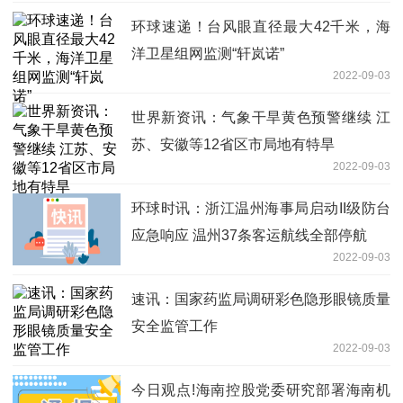
环球速递！台风眼直径最大42千米，海
洋卫星组网监测“轩岚诺”
2022-09-03
世界新资讯：气象干旱黄色预警继续 江
苏、安徽等12省区市局地有特旱
2022-09-03
环球时讯：浙江温州海事局启动II级防台
应急响应 温州37条客运航线全部停航
2022-09-03
速讯：国家药监局调研彩色隐形眼镜质量
安全监管工作
2022-09-03
今日观点!海南控股党委研究部署海南机