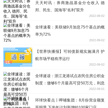
天天时讯：券商激战基金分仓收入 德
邦、民生、国海等“名利”双升
2022-09-02
全球速看：美联储9月加息75个基点的概
率为72%
2022-09-02
【世界快播报】可转债新规实施满月 护
航市场平稳有序运行
2022-09-02
全球速读：浙江龙港试点农民住房公积金
制度：缴够6个月最高可贷50万元，利息
2022-09-01
最低2.7%
环球快看点丨呷哺集团：8月份营业额复
苏明显 下半年计划新增约100家门店