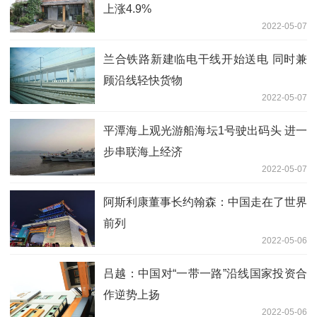
上涨4.9%
2022-05-07
兰合铁路新建临电干线开始送电 同时兼
顾沿线轻快货物
2022-05-07
平潭海上观光游船海坛1号驶出码头 进一
步串联海上经济
2022-05-07
阿斯利康董事长约翰森：中国走在了世界
前列
2022-05-06
吕越：中国对“一带一路”沿线国家投资合
作逆势上扬
2022-05-06