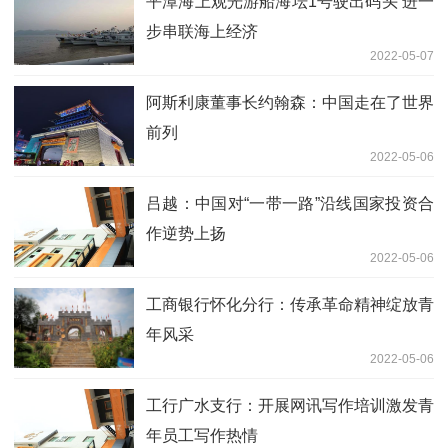
平潭海上观光游船海坛1号驶出码头 进一
步串联海上经济
2022-05-07
阿斯利康董事长约翰森：中国走在了世界
前列
2022-05-06
吕越：中国对“一带一路”沿线国家投资合
作逆势上扬
2022-05-06
工商银行怀化分行：传承革命精神绽放青
年风采
2022-05-06
工行广水支行：开展网讯写作培训激发青
年员工写作热情