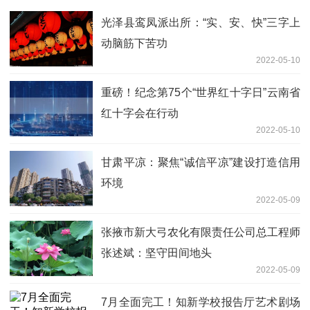
光泽县鸾凤派出所：“实、安、快”三字上
动脑筋下苦功
2022-05-10
重磅！纪念第75个“世界红十字日”云南省
红十字会在行动
2022-05-10
甘肃平凉：聚焦“诚信平凉”建设打造信用
环境
2022-05-09
张掖市新大弓农化有限责任公司总工程师
张述斌：坚守田间地头
2022-05-09
7月全面完工！知新学校报告厅艺术剧场