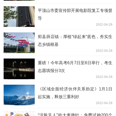
平顶山市委宣传部开展电影院复工专项督
导
2022-04-29
郏县薛店镇：厚植“绿起来”底色，夯实生
态乡镇根基
2022-04-29
重磅！今年高考6月7日至8日举行，考生
志愿填报分3次
2022-04-29
《区域全面经济伙伴关系协定》1月1日
起实施，释放三重利好
2022-04-28
“没脸见人”的大麦微针：免费试种200个