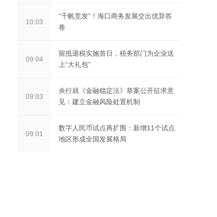
“千帆竞发”！海口商务发展交出优异答
10:03
卷
留抵退税实施首日，税务部门为企业送
09:04
上“大礼包”
央行就《金融稳定法》草案公开征求意
09:03
见：建立金融风险处置机制
数字人民币试点再扩围：新增11个试点
09:01
地区形成全国发展格局