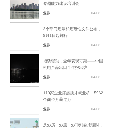
专题能力建设培训会
业界
04-08
3个部门规章和规范性文件公布，
9月1日起施行
业界
04-08
增势强劲，全年表现可期——中国
机电产品出口半年报出炉
业界
04-08
110家企业搭起揽才就业桥，5962
个岗位月薪过万
业界
04-08
从炒房、炒股、炒币到委托理财，