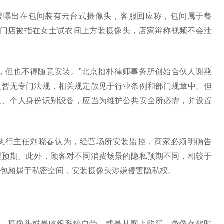
被曝出在包间装有云台式摄像头，客服回应称，包间属于餐
装门店被指在女士试衣间上方装摄像头，店家辩称视频不会泄
，但也不得随意安装。”北京拙朴律师事务所创始合伙人谢燕
段暂无专门法规，相关规定散见于行业条例和部门规章中。但
集、个人身份识别设备，应当为维护公共安全所必需，并设置
执行主任刘晓春认为，经营场所安装监控，商家必须明确告
理预期。此外，顾客对不同消费场景的隐私预期不同，相较于
包厢属于私密空间，安装摄像头涉嫌侵害隐私权。
绍，摄像头或是收银系统自带，或是从网上购买，录像存储时