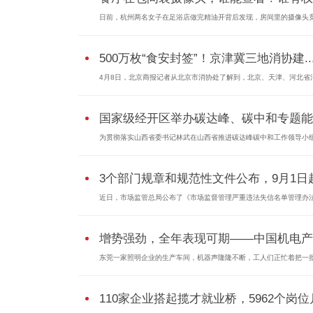
日前，杭州两名女子在足浴店做完精油开背后发现，房间里的摄像头竟.
500万枚“食安封签”！京津冀三地消协建..
4月8日，北京商报记者从北京市消协处了解到，北京、天津、河北省消.
国家级经开区举办碳达峰、碳中和专题能..
为贯彻落实山西省委书记林武在山西省推进碳达峰碳中和工作领导小组.
3个部门规章和规范性文件公布，9月1日
近日，市场监管总局公布了《市场监督管理严重违法失信名单管理办法.
增势强劲，全年表现可期——中国机电产..
东莞一家照明企业的生产车间，机器声隆隆不断，工人们正忙着把一批.
110家企业搭起揽才就业桥，5962个岗位月