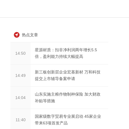
热点文章
星源材质：扣非净利润两年增长5.5
14:50
倍，盈利能力持续大幅提高
新三板创新层企业宏基新材 万和科技
14:49
提交上市辅导备案申请
山东实施主粮作物制种保险 加大财政
14:04
补贴等措施
国家级数字贸易专业展启动 45家企业
11:40
带来63项首发产品