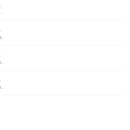
.
.
.
..
.
..
.
..