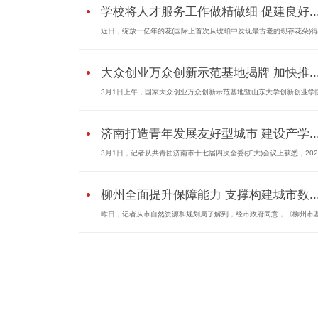
学校将人才服务工作做精做细 促建良好..
近日，绽放一亿年的花(国际上首次从琥珀中发现最古老的现存花朵)得..
大众创业万众创新示范基地揭牌 加快推..
3月1日上午，国家大众创业万众创新示范基地暨山东大学创新创业学院.
济南打造青年发展友好型城市 建设产学..
3月1日，记者从共青团济南市十七届四次全委(扩大)会议上获悉，2022.
柳州全面提升保障能力 支撑构建城市数..
昨日，记者从市自然资源和规划局了解到，经市政府同意，《柳州市基.