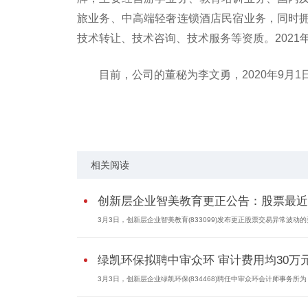
旅业务、中高端轻奢连锁酒店民宿业务，同时
技术转让、技术咨询、技术服务等资质。2021年
目前，公司的董秘为李文勇，2020年9月1
标签：
智美教育
游学业务
教育培训业务
交易异
相关阅读
创新层企业智美教育更正公告：股票最近3.
3月3日，创新层企业智美教育(833099)发布更正股票交易异常波动的更
绿凯环保拟聘中审众环 审计费用均30万
3月3日，创新层企业绿凯环保(834468)聘任中审众环会计师事务所为 2.