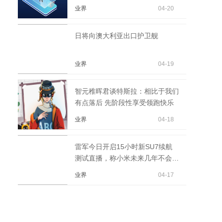
能超过20亿美元
业界
04-20
日将向澳大利亚出口护卫舰
业界
04-19
智元稚晖君谈特斯拉：相比于我们
有点落后 先阶段性享受领跑快乐
业界
04-18
雷军今日开启15小时新SU7续航
测试直播，称小米未来几年不会做
10万元内车型！ 时讯
业界
04-17