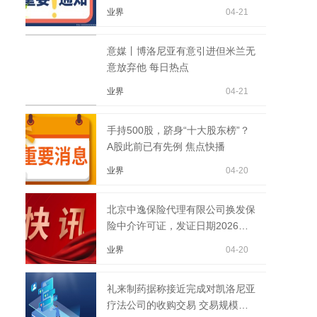
业界
04-21
意媒丨博洛尼亚有意引进但米兰无
意放弃他 每日热点
业界
04-21
手持500股，跻身“十大股东榜”？
A股此前已有先例 焦点快播
业界
04-20
北京中逸保险代理有限公司换发保
险中介许可证，发证日期2026年4
月15日
业界
04-20
礼来制药据称接近完成对凯洛尼亚
疗法公司的收购交易 交易规模可