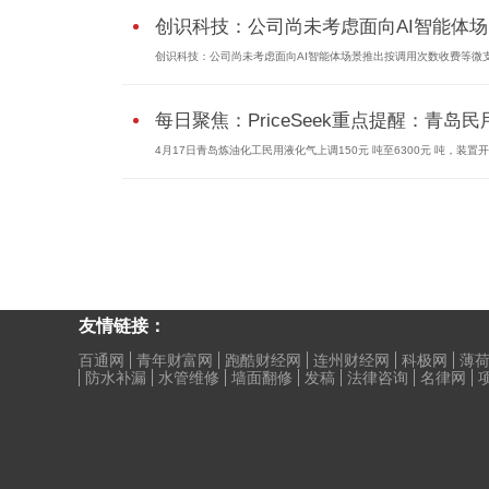
创识科技：公司尚未考虑面向AI智能体场..
创识科技：公司尚未考虑面向AI智能体场景推出按调用次数收费等微
每日聚焦：PriceSeek重点提醒：青岛民用.
4月17日青岛炼油化工民用液化气上调150元 吨至6300元 吨，装置
友情链接：
百通网
青年财富网
跑酷财经网
连州财经网
科极网
薄
防水补漏
水管维修
墙面翻修
发稿
法律咨询
名律网