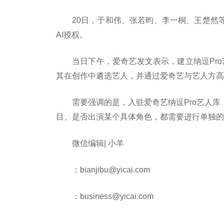
20日，于和伟、张若昀、李一桐、王楚然
AI授权。
当日下午，爱奇艺发文表示，建立纳逗Pro
其在创作中遴选艺人，并通过爱奇艺与艺人方高
需要强调的是，入驻爱奇艺纳逗Pro艺人库
目、是否出演某个具体角色，都需要进行单独的
微信编辑| 小羊
：bianjibu@yicai.com
：business@yicai.com
标签：
龚宇
张若昀
影视行业
爱奇艺ceo
爱奇