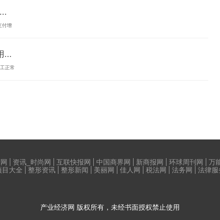
.
支付增
..
开工正常
荷网
资讯_时尚网
互联快报网
中国商界网
新商报网
环球周刊网
万
项目大全
整形资讯
整形新闻
美丽网
佳人网
税法网
法务网
法律服
产业经济网
版权所有，未经书面授权禁止使用