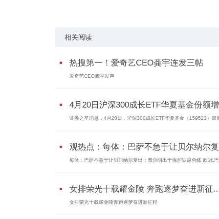
相关阅读
热搜第一！爱奇艺CEO龚宇连发三帖
爱奇艺CEO龚宇发声
4月20日沪深300成长ETF华夏基金份额增加
证券之星消息，4月20日，沪深300成长ETF华夏基金（159523）最
观热点：每体：巴萨不急于让贝尔纳尔复..
每体：巴萨不急于让贝尔纳尔复出；费尔明出于保护缺席合练,欧冠,巴
女排荣光十载耀金陵 奔跑逐梦奋进新征..
女排荣光十载耀金陵奔跑逐梦奋进新征程