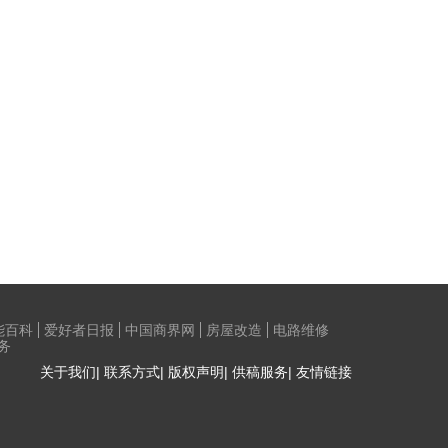
能百科
爱好者日报
中国商界网
房屋改造
电路维修
务
关于我们| 联系方式| 版权声明| 供稿服务| 友情链接