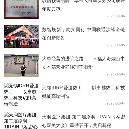
以信赖铸品牌：幸福人寿重庆分公司获评
年度典范
2026-03-06
数智焕新，向实同行 中国联通演绎全链
条创新图景
2026-03-05
大单经营的进阶之路——幸福人寿烟台中
支本部营业部经理王淑华
2026-02-04
无锡IDRR爱迪热工——以卓越热工科技
赋能高端制造
2026-02-04
天润医疗集团·第二届添润TIRAIN《私密
心双美大会》重磅召开，共启新程