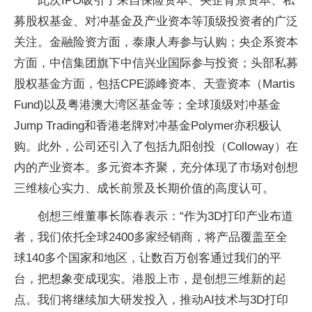
此次IPO吸引了来自保险资本、央企背景资本、私
募股权基金、对冲基金及产业资本等顶级投资者的广泛
关注。金融险资方面，泰康人寿参与认购；央企系资本
方面，中信集团旗下中信兴业国际参与投资；头部私募
股权基金方面，包括CPE源峰资本、天壹资本（Martis
Fund)以及粤港澳大湾区基金等；全球顶级对冲基金
Jump Trading和香港老牌对冲基金Polymer亦积极认
购。此外，公司还引入了包括九阳创投（Colloway）在
内的产业资本。多元资本齐聚，充分体现了市场对创想
三维核心实力、成长前景及长期价值的高度认可。
创想三维董事长陈春表示：“作为3D打印产业布道
者，我们依托全球2400多家经销商，将产品覆盖至全
球140多个国家和地区，让数百万创客通过我们的平
台，把想象变成现实。港股上市，是创想三维新的起
点。我们将继续加大研发投入，推动AI技术与3D打印