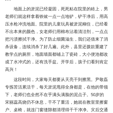
地面上的淤泥已经凝固，死死粘在院里的砖上，男
老师们就这样拿着铁锨一点一点地铲，铲干净后，用高
压水枪冲洗地面。院里的儿童玩具被淤泥糊住，已经看
不出本来的颜色，女老师们用棉布沾着清洁剂，一点点
把污渍擦拭干净。为了防止细菌滋生，我们还借来了消
杀设备，连续消杀了好几遍。此外，县里还拨款重建了
教学点的厕所，地面墙面都铺上了瓷砖，大小便池都改
成了水冲式的，还有洗手盆。开学后，孩子们看到肯定
高兴！
这段时间，大家每天都要从天亮干到擦黑。尹敬磊
专拣苦活累活干，每天淤泥甩得全身都是，在他的带领
下，老师们也全然不在乎满头满脸的泥点子。50岁的
宋丽蕊高烧仍不休息，干不了重活，她就在教室里擦窗
户、桌椅，就连门窗缝隙都清理得干干净净。灾后交通