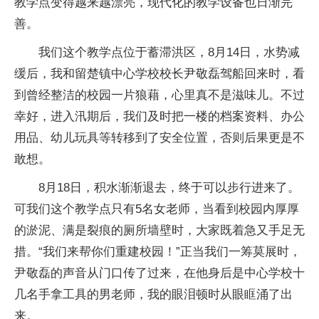
教学点变得越来越漂亮，现代化的教学设备也日渐完
善。
我们这个教学点位于蓄滞洪区，8月14日，水势减
缓后，我和留楚镇中心学校校长尹敬磊驾船回来时，看
到曾经整洁的校园一片狼藉，心里真不是滋味儿。不过
幸好，进入汛期后，我们及时把一楼的档案资料、办公
用品、幼儿玩具等转移到了安全位置，否则后果更是不
敢想。
8月18日，积水渐渐退去，终于可以步行进来了。
可我们这个教学点只有5名女老师，当看到校园内厚厚
的淤泥、满是裂痕的厕所墙壁时，大家既着急又手足无
措。“我们来帮你们重建校园！”正当我们一筹莫展时，
尹敬磊的声音从门口传了过来，在他身后是中心学校十
几名手拿工具的男老师，我的眼泪顿时从眼眶涌了出
来。