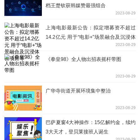
档王楚钦获韩媒赞最强组合
2023-08-29
上海电影最新公告：拟定增募资不超过
14.2亿元 用于“电影+”场景融合及沉浸体
2023-08-29
验项目等
《拳皇98》全人物出招表摇杆带图
2023-08-29
广华寺街道开展环境集中整治
2023-08-29
巴萨夏窗4大神操作：15亿解约金，续约
3大天才，登贝莱接班人诞生
2023-08-29