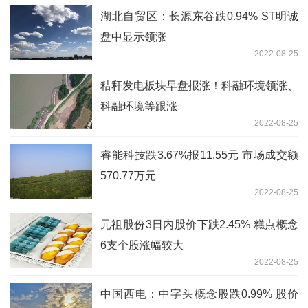
湖北自贸区：长源东谷跌0.94% ST明诚
盘中显示领涨
2022-08-25
秸秆发电板块早盘报涨！科融环境领涨、
科融环境等跟涨
2022-08-25
睿能科技跌3.67%报11.55元 市场成交额
570.77万元
2022-08-25
元祖股份3日内股价下跌2.45% 糕点概念
6支个股涨幅较大
2022-08-25
中国西电：中字头概念股跌0.99% 股价