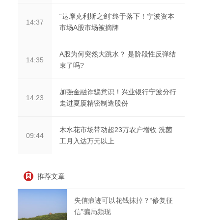
“达摩克利斯之剑”终于落下！宁波资本
14:37
市场A股市场被摘牌
A股为何突然大跳水？ 是阶段性反弹结
14:35
束了吗?
加强金融诈骗意识！兴业银行宁波分行
14:23
走进夏厦精密制造股份
木水花市场带动超23万农户增收 洗菌
09:44
工月入达万元以上
推荐文章
失信痕迹可以花钱抹掉？“修复征
信”骗局频现