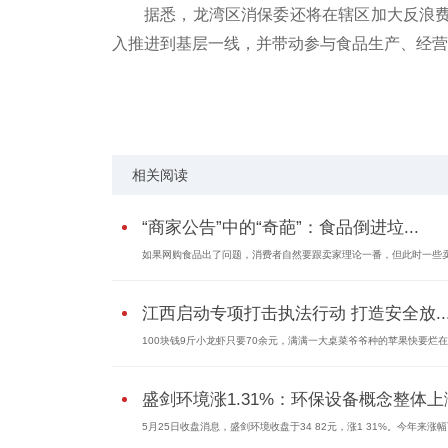
据悉，龙湾区消保委还将在辖区加大反浪
入推进到基层一线，并带动参与食品生产、经营
标签：
倒垃圾桶拍照才能退款
温州一食品网店被
相关阅读
“商家公告”中的“奇葩”：食品倒进垃...
如果网购食品出了问题，消费者自然要跟卖家理论一番，但此时一些卖.
江西启动专项打击执法行动 打造安全放..
100块钱9斤小龙虾只要70余元，满满一大桌菜爷爷种的苹果快要烂在地
盛剑环境涨1.31%：环保设备概念整体上涨
5月25日收盘消息，盛剑环境收盘于34 82元，涨1 31%。今年来涨幅下