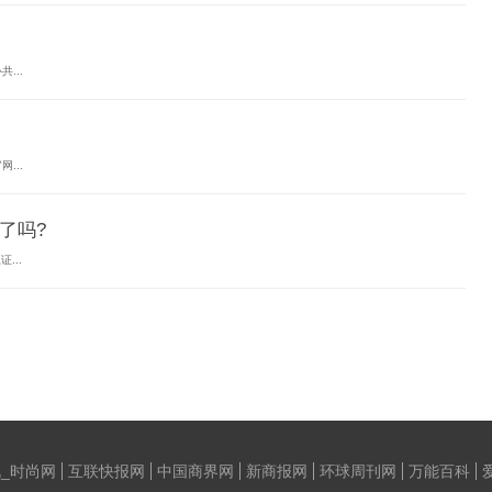
...
...
了吗?
...
_时尚网
互联快报网
中国商界网
新商报网
环球周刊网
万能百科