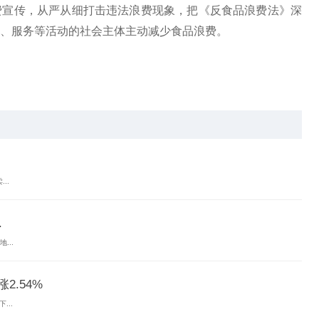
费宣传，从严从细打击违法浪费现象，把《反食品浪费法》深
、服务等活动的社会主体主动减少食品浪费。
责令改正
食品浪费
反食品浪费法
浙江省温州市龙湾区消保委
..
.
...
2.54%
...