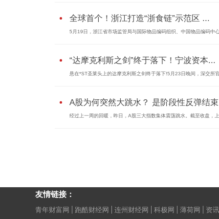
全球首个！浙江打造“浙食链”示范区 ...
5月19日，浙江省市场监管局与国际物品编码组织、中国物品编码中心共
“达摩克利斯之剑”终于落下！宁波资本...
悬在*ST圣莱头上的达摩克利斯之剑终于落下!5月23日晚间，深交所官网
A股为何突然大跳水？ 是阶段性反弹结束
经过上一周的回暖，昨日，A股三大指数集体震荡跳水。截至收盘，上证
友情链接：
青年财富网
跑酷财经网
连州财经网
科极网
薄荷网
资讯