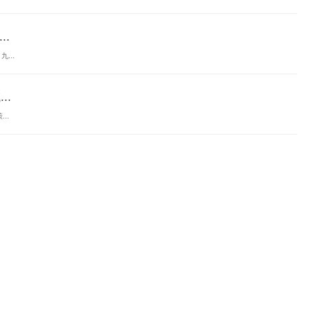
..
...
..
..