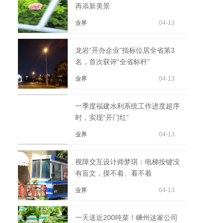
再添新美景
业界
04-13
龙岩“开办企业”指标位居全省第3
名，首次获评“全省标杆”
业界
04-13
一季度福建水利系统工作进度超序
时，实现“开门红”
业界
04-13
视障交互设计师梦琪：电梯按键没
有盲文，摸不着、看不着
业界
04-13
一天送近200吨菜！嵊州这家公司