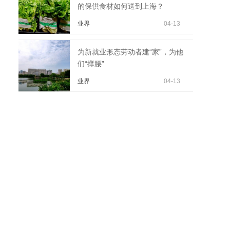
的保供食材如何送到上海？
业界
04-13
为新就业形态劳动者建“家”，为他
们“撑腰”
业界
04-13