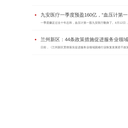
九安医疗一季度预盈160亿，“血压计第一.
一季度赚足过去十年总和，血压计第一股九安医疗翻身了。4月12日，九
兰州新区：44条政策措施促进服务业领域.
日前，《兰州新区贯彻落实促进服务业领域困难行业恢复发展若干政策.