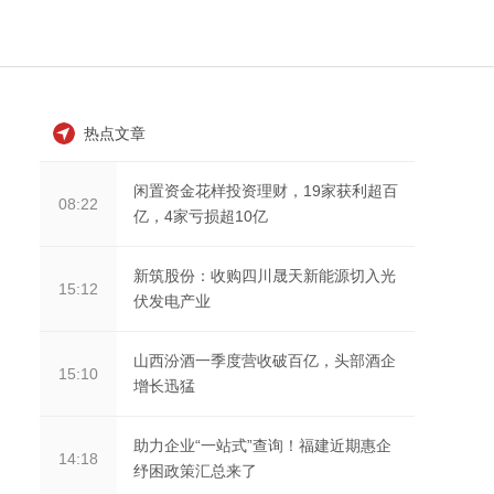
热点文章
闲置资金花样投资理财，19家获利超百
08:22
亿，4家亏损超10亿
新筑股份：收购四川晟天新能源切入光
15:12
伏发电产业
山西汾酒一季度营收破百亿，头部酒企
15:10
增长迅猛
助力企业“一站式”查询！福建近期惠企
14:18
纾困政策汇总来了