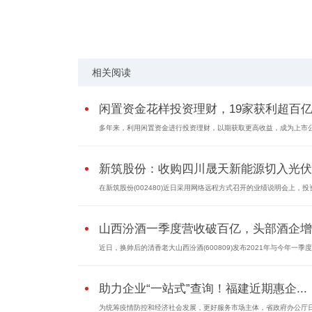
标签：
职场版大众点评
职场避坑指南
求职择业
相关阅读
闲置资金花样投资理财，19家获利超百亿.
多年来，利用闲置资金进行投资理财，以期获取更高收益，成为上市公.
新筑股份：收购四川晟天新能源切入光伏..
在新筑股份(002480)近日采用网络远程方式召开的业绩说明会上，投资.
山西汾酒一季度营收破百亿，头部酒企增..
近日，换帅后的清香老大山西汾酒(600809)发布2021年与今年一季度业
助力企业“一站式”查询！福建近期惠企...
为统筹疫情防控和经济社会发展，更好服务市场主体，省政府办公厅日.